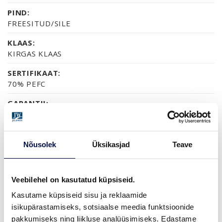
PIND:
FREESITUD/SILE
KLAAS:
KIRGAS KLAAS
SERTIFIKAAT:
70% PEFC
GARANTII:
2-AASTANE TOOTEGARANTII
Nõusolek
Üksikasjad
Teave
VIIMISTLUS (2)
NCS S0502-Y
NCS S7502B
Veebilehel on kasutatud küpsiseid.
Kasutame küpsiseid sisu ja reklaamide
isikupärastamiseks, sotsiaalse meedia funktsioonide
MÕÕDUD
pakkumiseks ning liikluse analüüsimiseks. Edastame