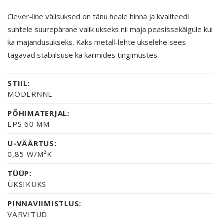
Clever-line välisuksed on tänu heale hinna ja kvaliteedi
suhtele suurepärane valik ukseks nii maja peasissekäigule kui
ka majandusukseks. Kaks metall-lehte ukselehe sees
tagavad stabiilsuse ka karmides tingimustes.
STIIL:
MODERNNE
PÕHIMATERJAL:
EPS 60 MM
U-VÄÄRTUS:
0,85 W/M²K
TÜÜP:
ÜKSIKUKS
PINNAVIIMISTLUS:
VÄRVITUD