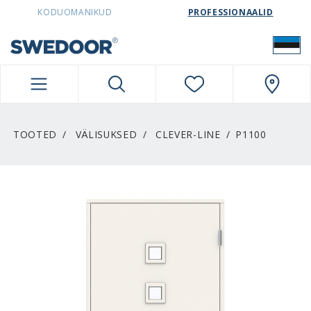
SWEDOORESTONIA NAVIGATION
KODUOMANIKUD
PROFESSIONAALID
TOOTED
VÄLISUKSED
CLEVER-LINE
P1100