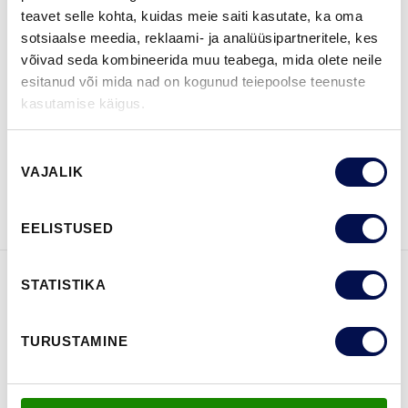
teavet selle kohta, kuidas meie saiti kasutate, ka oma
sotsiaalse meedia, reklaami- ja analüüsipartneritele, kes
võivad seda kombineerida muu teabega, mida olete neile
esitanud või mida nad on kogunud teiepoolse teenuste
LEIA EDASIMÜÜJA
kasutamise käigus.
Nõusoleku
VAATA
Võta meiega
VAJALIK
valik
BROŠÜÜRE
ühendust
EELISTUSED
STATISTIKA
FUNKTSIOONID
TURUSTAMINE