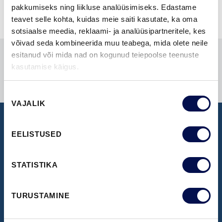
pakkumiseks ning liikluse analüüsimiseks. Edastame
teavet selle kohta, kuidas meie saiti kasutate, ka oma
sotsiaalse meedia, reklaami- ja analüüsipartneritele, kes
võivad seda kombineerida muu teabega, mida olete neile
esitanud või mida nad on kogunud teiepoolse teenuste
kasutamise käigus.
Nõusoleku
VAJALIK
valik
EELISTUSED
NÄIDISTESAAL
Broneeri aeg Swedoori näidistesaali
STATISTIKA
külastamiseks
TURUSTAMINE
BRONEERI KÜLASTUS