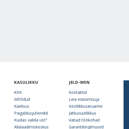
KASULIKKU
JELD-WEN
KKK
Kontaktid
Mõõdud
Leia edasimüüja
Käelisus
Kestlikkusaruanne
Paigaldusjuhendid
Jätkusuutlikkus
Kuidas valida ust?
Vabad töökohad
Allalaadimiskeskus
Garantiitingimused