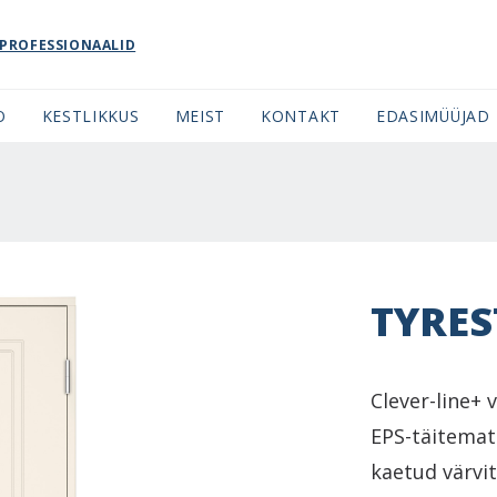
PROFESSIONAALID
O
KESTLIKKUS
MEIST
KONTAKT
EDASIMÜÜJAD
TYRES
Clever-line+
EPS-täitemat
kaetud värvi