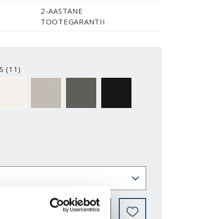
2-AASTANE
TOOTEGARANTII
S (11)
2-Y
NCS S0500-N
NCS S3502-Y
NCS S7000-N
NCS S9000-N
LEIA EDASIMÜÜJA