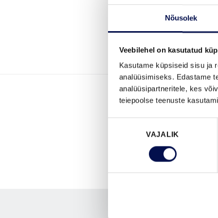
Nõusolek
Veebilehel on kasutatud küp
Kasutame küpsiseid sisu ja r
analüüsimiseks. Edastame tea
analüüsipartneritele, kes võ
teiepoolse teenuste kasutami
Nõusoleku
VAJALIK
valik