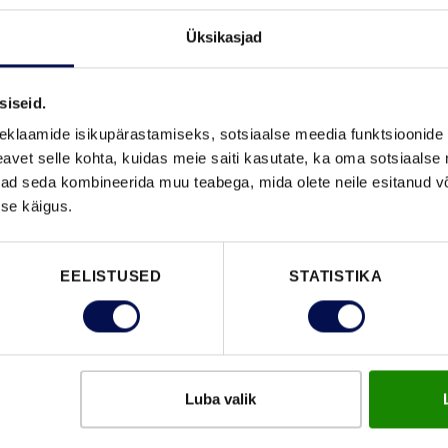
Üksikasjad
VAATA B
siseid.
eklaamide isikupärastamiseks, sotsiaalse meedia funktsioonide 
vet selle kohta, kuidas meie saiti kasutate, ka oma sotsiaalse 
ivad seda kombineerida muu teabega, mida olete neile esitanud 
se käigus.
FUNKTSIOONID
EELISTUSED
STATISTIKA
Luba valik