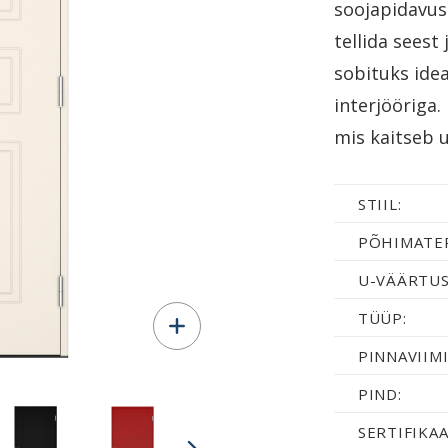
soojapidavus
tellida seest 
sobituks idea
interjööriga.
mis kaitseb 
STIIL:
PÕHIMATER
U-VÄÄRTUS
TÜÜP:
PINNAVIIMI
PIND:
SERTIFIKAA