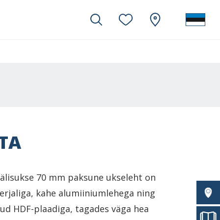
TA
 välisukse 70 mm paksune ukseleht on
erjaliga, kahe alumiiniumlehega ning
tud HDF-plaadiga, tagades väga hea