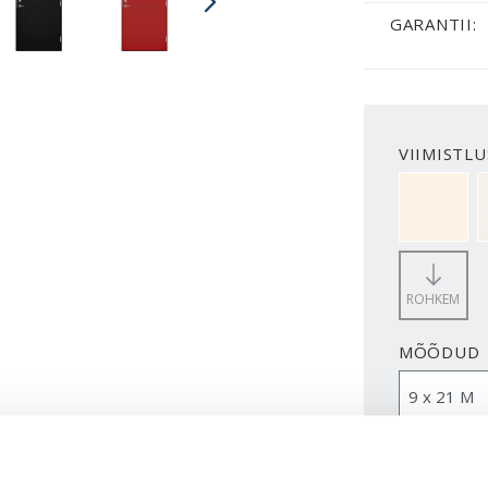
GARANTII:
VIIMISTLU
NCS S050
ROHKEM
MÕÕDUD