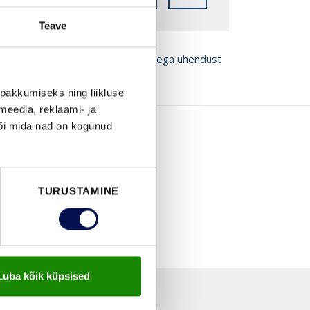
Teave
ROŠÜÜRE
Võta meiega ühendust
pakkumiseks ning liikluse
meedia, reklaami- ja
või mida nad on kogunud
TURUSTAMINE
Luba kõik küpsised