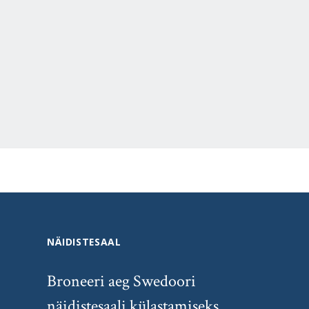
NÄIDISTESAAL
Broneeri aeg Swedoori
näidistesaali külastamiseks