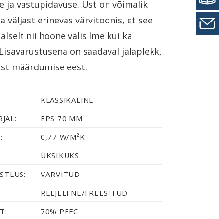
e ja vastupidavuse. Ust on võimalik
ja väljast erinevas värvitoonis, et see
alselt nii hoone välisilme kui ka
 Lisavarustusena on saadaval jalaplekk,
ust määrdumise eest.
KLASSIKALINE
JAL:
EPS 70 MM
:
0,77 W/M²K
ÜKSIKUKS
STLUS:
VÄRVITUD
RELJEEFNE/FREESITUD
T:
70% PEFC