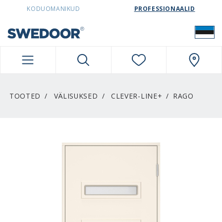
SWEDOORESTONIA NAVIGATION
KODUOMANIKUD
PROFESSIONAALID
TOOTED
VÄLISUKSED
CLEVER-LINE+
RAGO