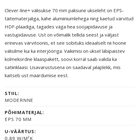
Clever-line+ välisukse 70 mm paksune ukseleht on EPS-
täitematerjaliga, kahe alumiiniumlehega ning kaetud värvitud
HDF-plaadiga, tagades väga hea soojapidavuse ja
vastupidavuse. Ust on võimalik tellida seest ja väljast
erinevas värvitoonis, et see sobituks ideaalselt nii hoone
välisilme kui ka interjööriga. Vaikimisi on uksel läbipaistev
kolmekordne klaaspakett, soovi korral saab valida ka
satiinklaasi. Lisavarustusena on saadaval jalaplekk, mis
kaitseb ust määrdumise eest.
STIIL:
MODERNNE
PÕHIMATERJAL:
EPS 70 MM
U-VÄÄRTUS:
0,89 W/M²K