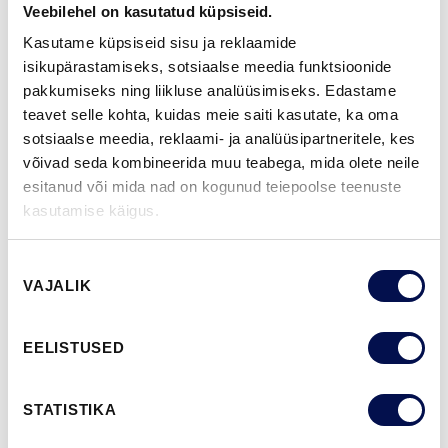
VIIMISTLUS (11)
Veebilehel on kasutatud küpsiseid.
NCS S0502-Y
NCS S0500-N
NCS S3502-Y
NCS S7000-N
NCS S9000-N
Kasutame küpsiseid sisu ja reklaamide
isikupärastamiseks, sotsiaalse meedia funktsioonide
pakkumiseks ning liikluse analüüsimiseks. Edastame
teavet selle kohta, kuidas meie saiti kasutate, ka oma
ROHKEM
sotsiaalse meedia, reklaami- ja analüüsipartneritele, kes
võivad seda kombineerida muu teabega, mida olete neile
MÕÕDUD
esitanud või mida nad on kogunud teiepoolse teenuste
kasutamise käigus.
Nõusoleku
VAJALIK
valik
LEIA EDASIMÜÜJA
EELISTUSED
VAATA
Võta meiega
BROŠÜÜRE
ühendust
STATISTIKA