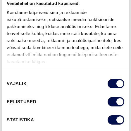
VIIMISTLUS (11)
Veebilehel on kasutatud küpsiseid.
NCS S0502-Y
NCS S0500-N
NCS S3502-Y
NCS S7000-N
NCS S9000-N
Kasutame küpsiseid sisu ja reklaamide
isikupärastamiseks, sotsiaalse meedia funktsioonide
pakkumiseks ning liikluse analüüsimiseks. Edastame
teavet selle kohta, kuidas meie saiti kasutate, ka oma
ROHKEM
sotsiaalse meedia, reklaami- ja analüüsipartneritele, kes
võivad seda kombineerida muu teabega, mida olete neile
MÕÕDUD
esitanud või mida nad on kogunud teiepoolse teenuste
kasutamise käigus.
Nõusoleku
VAJALIK
valik
LEIA EDASIMÜÜJA
EELISTUSED
VAATA
Võta meiega
BROŠÜÜRE
ühendust
STATISTIKA