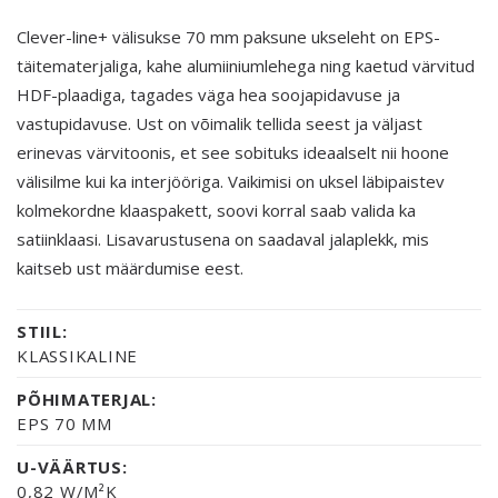
Clever-line+ välisukse 70 mm paksune ukseleht on EPS-
täitematerjaliga, kahe alumiiniumlehega ning kaetud värvitud
HDF-plaadiga, tagades väga hea soojapidavuse ja
vastupidavuse. Ust on võimalik tellida seest ja väljast
erinevas värvitoonis, et see sobituks ideaalselt nii hoone
välisilme kui ka interjööriga. Vaikimisi on uksel läbipaistev
kolmekordne klaaspakett, soovi korral saab valida ka
satiinklaasi. Lisavarustusena on saadaval jalaplekk, mis
kaitseb ust määrdumise eest.
STIIL:
KLASSIKALINE
PÕHIMATERJAL:
EPS 70 MM
U-VÄÄRTUS:
0,82 W/M²K