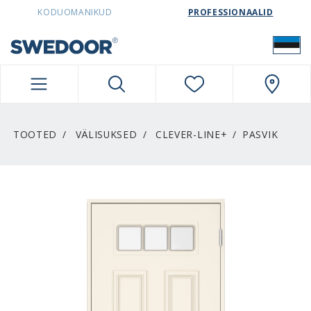
SWEDOORESTONIA NAVIGATION
KODUOMANIKUD
PROFESSIONAALID
TOOTED
VÄLISUKSED
CLEVER-LINE+
PASVIK