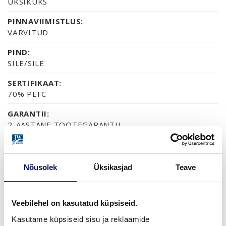
ÜKSIKUKS
PINNAVIIMISTLUS:
VÄRVITUD
PIND:
SILE/SILE
SERTIFIKAAT:
70% PEFC
GARANTII:
2-AASTANE TOOTEGARANTII
Nõusolek
Üksikasjad
Teave
VIIMISTLUS (11)
NCS S0502-Y
NCS S0500-N
NCS S3502-Y
NCS S7000-N
NCS S9000-N
Veebilehel on kasutatud küpsiseid.
Kasutame küpsiseid sisu ja reklaamide