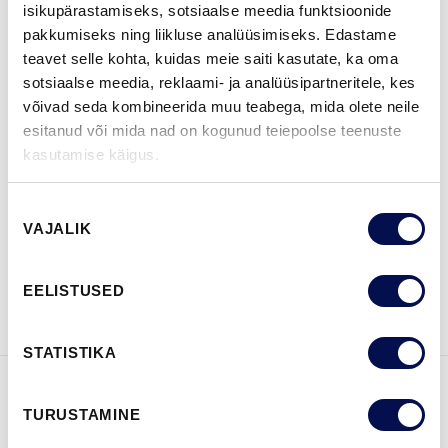
isikupärastamiseks, sotsiaalse meedia funktsioonide
ROHKEM
pakkumiseks ning liikluse analüüsimiseks. Edastame
teavet selle kohta, kuidas meie saiti kasutate, ka oma
MÕÕDUD
sotsiaalse meedia, reklaami- ja analüüsipartneritele, kes
võivad seda kombineerida muu teabega, mida olete neile
esitanud või mida nad on kogunud teiepoolse teenuste
kasutamise käigus.
LEIA EDASIMÜÜJA
Nõusoleku
VAJALIK
valik
VAATA
Võta meiega
EELISTUSED
BROŠÜÜRE
ühendust
STATISTIKA
FUNKTSIOONID
TURUSTAMINE