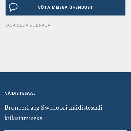
VÕTA MEIEGA ÜHENDUST
JAGA SEDA SÕBRAGA
NÄIDISTESAAL
Broneeri aeg Swedoori näidistesaali
külastamiseks