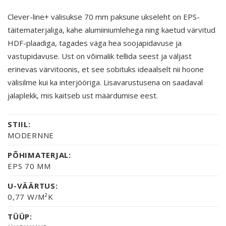
Clever-line+ välisukse 70 mm paksune ukseleht on EPS-
täitematerjaliga, kahe alumiiniumlehega ning kaetud värvitud
HDF-plaadiga, tagades väga hea soojapidavuse ja
vastupidavuse. Ust on võimalik tellida seest ja väljast
erinevas värvitoonis, et see sobituks ideaalselt nii hoone
välisilme kui ka interjööriga. Lisavarustusena on saadaval
jalaplekk, mis kaitseb ust määrdumise eest.
STIIL:
MODERNNE
PÕHIMATERJAL:
EPS 70 MM
U-VÄÄRTUS:
0,77 W/M²K
TÜÜP: