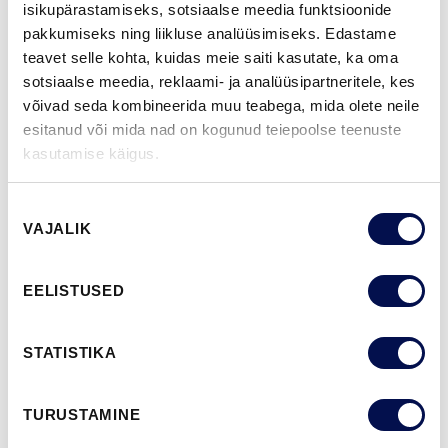
VIIMISTLUS (11)
isikupärastamiseks, sotsiaalse meedia funktsioonide
NCS S0502-Y
NCS S0500-N
NCS S3502-Y
NCS S7000-N
NCS S9000-N
pakkumiseks ning liikluse analüüsimiseks. Edastame
teavet selle kohta, kuidas meie saiti kasutate, ka oma
sotsiaalse meedia, reklaami- ja analüüsipartneritele, kes
võivad seda kombineerida muu teabega, mida olete neile
esitanud või mida nad on kogunud teiepoolse teenuste
ROHKEM
kasutamise käigus.
MÕÕDUD
Nõusoleku
VAJALIK
valik
EELISTUSED
LEIA EDASIMÜÜJA
STATISTIKA
VAATA
Võta meiega
BROŠÜÜRE
ühendust
TURUSTAMINE