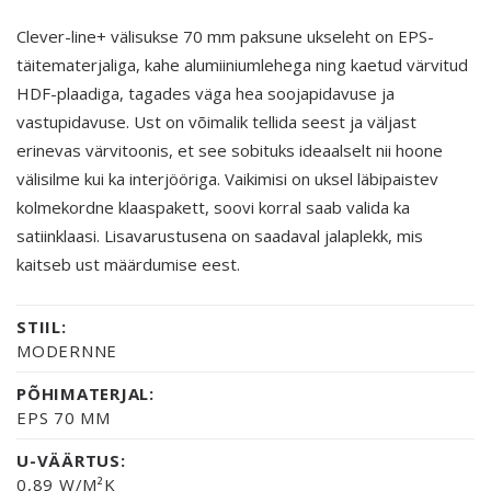
Clever-line+ välisukse 70 mm paksune ukseleht on EPS-
täitematerjaliga, kahe alumiiniumlehega ning kaetud värvitud
HDF-plaadiga, tagades väga hea soojapidavuse ja
vastupidavuse. Ust on võimalik tellida seest ja väljast
erinevas värvitoonis, et see sobituks ideaalselt nii hoone
välisilme kui ka interjööriga. Vaikimisi on uksel läbipaistev
kolmekordne klaaspakett, soovi korral saab valida ka
satiinklaasi. Lisavarustusena on saadaval jalaplekk, mis
kaitseb ust määrdumise eest.
STIIL:
MODERNNE
PÕHIMATERJAL:
EPS 70 MM
U-VÄÄRTUS:
0,89 W/M²K