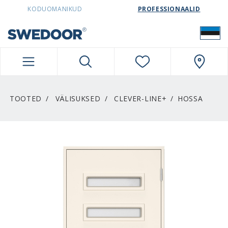
SWEDOORESTONIA NAVIGATION
KODUOMANIKUD
PROFESSIONAALID
TOOTED
VÄLISUKSED
CLEVER-LINE+
HOSSA