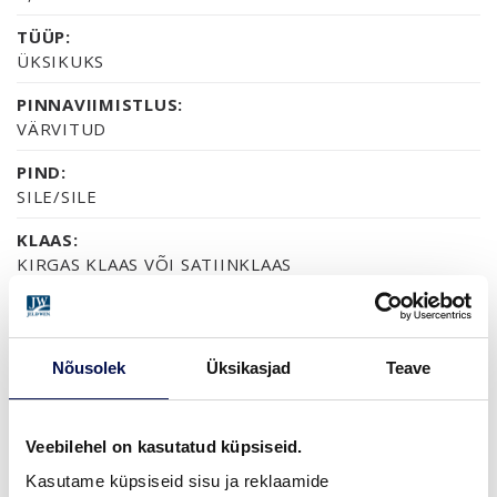
TÜÜP:
ÜKSIKUKS
PINNAVIIMISTLUS:
VÄRVITUD
PIND:
SILE/SILE
KLAAS:
KIRGAS KLAAS VÕI SATIINKLAAS
SERTIFIKAAT:
70% PEFC
Nõusolek
Üksikasjad
Teave
GARANTII:
2-AASTANE TOOTEGARANTII
Veebilehel on kasutatud küpsiseid.
Kasutame küpsiseid sisu ja reklaamide