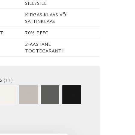
SILE/SILE
KIRGAS KLAAS VÕI
SATIINKLAAS
T:
70% PEFC
2-AASTANE
TOOTEGARANTII
S (11)
2-Y
NCS S0500-N
NCS S3502-Y
NCS S7000-N
NCS S9000-N