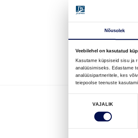
Nõusolek
Veebilehel on kasutatud küp
Kasutame küpsiseid sisu ja r
analüüsimiseks. Edastame tea
analüüsipartneritele, kes võ
teiepoolse teenuste kasutami
Nõusoleku
VAJALIK
valik