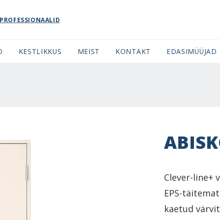
PROFESSIONAALID
O
KESTLIKKUS
MEIST
KONTAKT
EDASIMÜÜJAD
ABIS
Clever-line+
EPS-täitemat
kaetud värvi