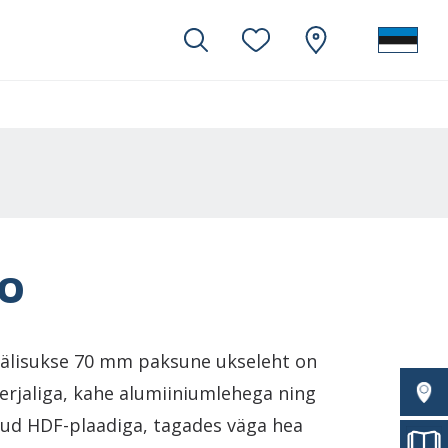
KO
 välisukse 70 mm paksune ukseleht on
erjaliga, kahe alumiiniumlehega ning
tud HDF-plaadiga, tagades väga hea