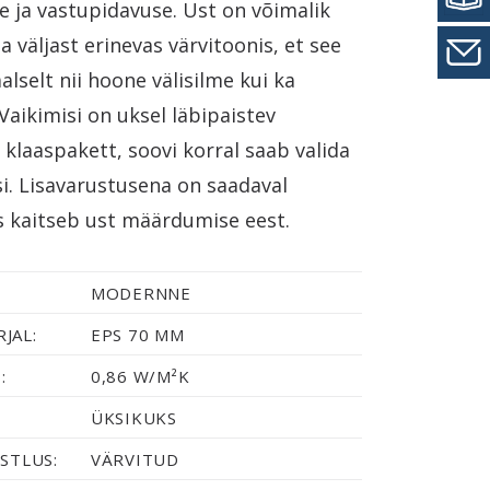
e ja vastupidavuse. Ust on võimalik
ja väljast erinevas värvitoonis, et see
alselt nii hoone välisilme kui ka
 Vaikimisi on uksel läbipaistev
klaaspakett, soovi korral saab valida
si. Lisavarustusena on saadaval
is kaitseb ust määrdumise eest.
MODERNNE
JAL:
EPS 70 MM
:
0,86 W/M²K
ÜKSIKUKS
STLUS:
VÄRVITUD