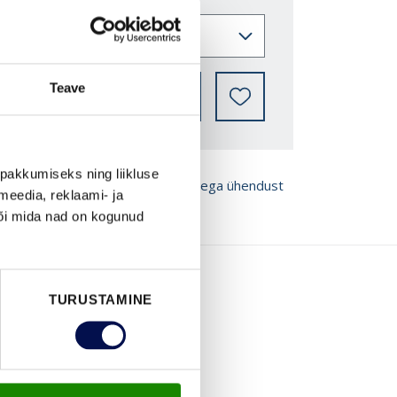
Teave
LEIA EDASIMÜÜJA
pakkumiseks ning liikluse
ROŠÜÜRE
Võta meiega ühendust
meedia, reklaami- ja
või mida nad on kogunud
TURUSTAMINE