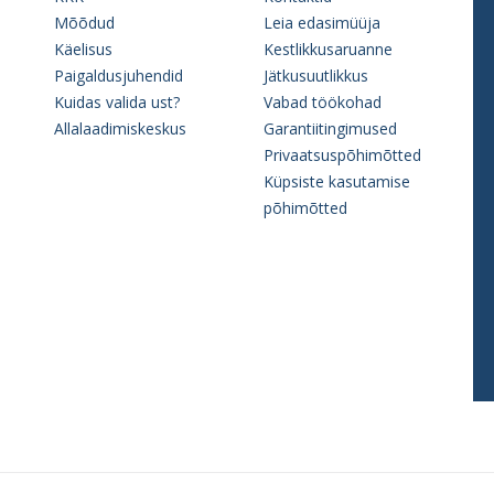
Mõõdud
Leia edasimüüja
Käelisus
Kestlikkusaruanne
Paigaldusjuhendid
Jätkusuutlikkus
Kuidas valida ust?
Vabad töökohad
Allalaadimiskeskus
Garantiitingimused
Privaatsuspõhimõtted
Küpsiste kasutamise
põhimõtted