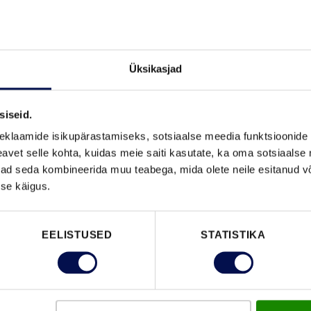
Üksikasjad
siseid.
eklaamide isikupärastamiseks, sotsiaalse meedia funktsioonide 
VAATA B
vet selle kohta, kuidas meie saiti kasutate, ka oma sotsiaalse 
ivad seda kombineerida muu teabega, mida olete neile esitanud 
se käigus.
FUNKTSIOONID
EELISTUSED
STATISTIKA