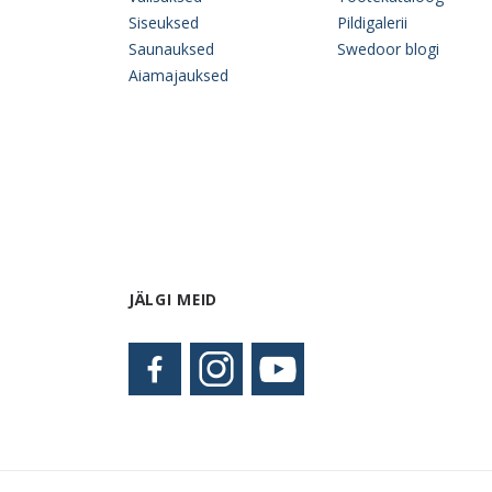
Siseuksed
Pildigalerii
Saunauksed
Swedoor blogi
Aiamajauksed
JÄLGI MEID