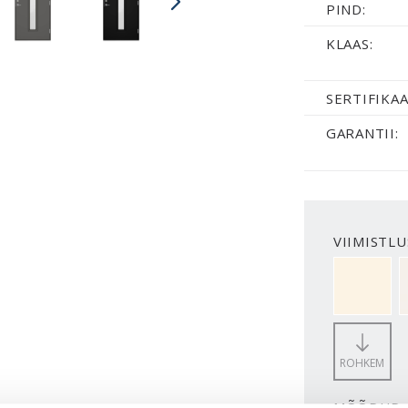
PIND:
KLAAS:
SERTIFIKAA
GARANTII:
VIIMISTLU
NCS S050
ROHKEM
MÕÕDUD