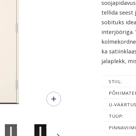
soojapidavus
tellida seest 
sobituks idea
interjööriga.
kolmekordne 
ka satiinklaa
jalaplekk, m
STIIL:
PÕHIMATER
U-VÄÄRTUS
TÜÜP:
PINNAVIIMI