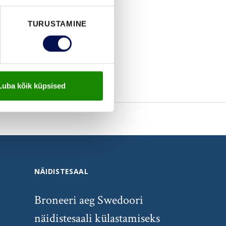
TURUSTAMINE
Luba kõik küpsised
NÄIDISTESAAL
Broneeri aeg Swedoori
näidistesaali külastamiseks