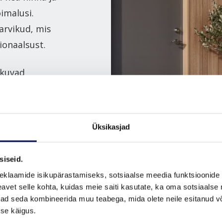
õimalusi.
tarvikud, mis
ionaalsust.
akuvad
taskukohasuse
ärvitoonides
ljele erinevad
Üksikasjad
 ka
siseid.
eklaamide isikupärastamiseks, sotsiaalse meedia funktsioonide 
vet selle kohta, kuidas meie saiti kasutate, ka oma sotsiaalse 
ivad seda kombineerida muu teabega, mida olete neile esitanud 
se käigus.