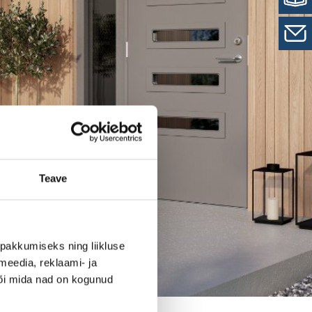
Teave
pakkumiseks ning liikluse
meedia, reklaami- ja
või mida nad on kogunud