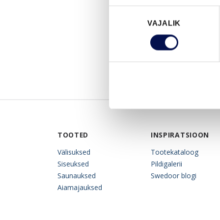
Nõusoleku
VAJALIK
valik
TOOTED
INSPIRATSIOON
Välisuksed
Tootekataloog
Siseuksed
Pildigalerii
Saunauksed
Swedoor blogi
Aiamajauksed