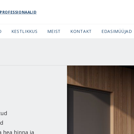
PROFESSIONAALID
O
KESTLIKKUS
MEIST
KONTAKT
EDASIMÜÜJAD
tud
ud
 hea hinna ja