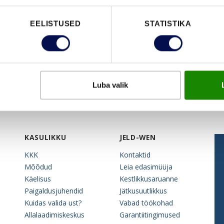
EELISTUSED
STATISTIKA
Luba valik
KASULIKKU
JELD-WEN
KKK
Kontaktid
Mõõdud
Leia edasimüüja
Käelisus
Kestlikkusaruanne
Paigaldusjuhendid
Jätkusuutlikkus
Kuidas valida ust?
Vabad töökohad
Allalaadimiskeskus
Garantiitingimused