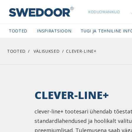
KODUOMANIKUD
SWEDOORESTONIA NAVIGATION
TOOTED
INSPIRATSIOON
TUGI JA TEHNILINE INF
TOOTED
VÄLISUKSED
CLEVER-LINE+
CLEVER-LINE+
clever-line+ tootesari ühendab tõesta
standardlahendused ja hoolikalt valit
preemiumlisad. Tulemusena saab väga