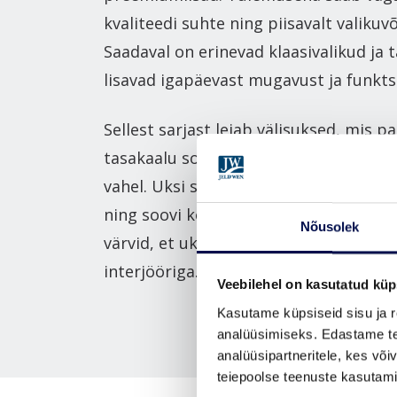
kvaliteedi suhte ning piisavalt valikuv
Saadaval on erinevad klaasivalikud ja 
lisavad igapäevast mugavust ja funkts
Sellest sarjast leiab välisuksed, mis p
tasakaalu soojustuse, stabiilsuse ja 
vahel. Uksi saab tellida kõigis NCS S v
ning soovi korral valida sise‑ ja väliskü
Nõusolek
värvid, et uks sobituks nii fassaadi kui
interjööriga.
Veebilehel on kasutatud küp
Kasutame küpsiseid sisu ja r
analüüsimiseks. Edastame tea
analüüsipartneritele, kes võ
teiepoolse teenuste kasutami