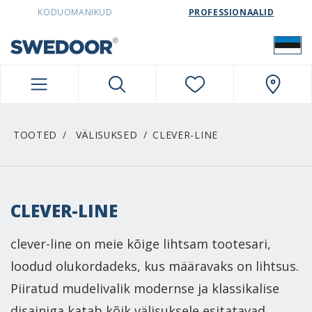
SWEDOORESTONIA NAVIGATION
KODUOMANIKUD
PROFESSIONAALID
TOOTED
VÄLISUKSED
CLEVER-LINE
CLEVER-LINE
clever-line on meie kõige lihtsam tootesari,
loodud olukordadeks, kus määravaks on lihtsus.
Piiratud mudelivalik modernse ja klassikalise
disainiga katab kõik välisuksele esitatavad