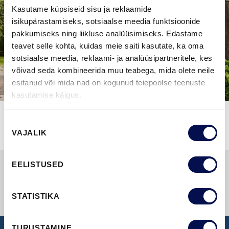
Kasutame küpsiseid sisu ja reklaamide
isikupärastamiseks, sotsiaalse meedia funktsioonide
pakkumiseks ning liikluse analüüsimiseks. Edastame
teavet selle kohta, kuidas meie saiti kasutate, ka oma
sotsiaalse meedia, reklaami- ja analüüsipartneritele, kes
võivad seda kombineerida muu teabega, mida olete neile
esitanud või mida nad on kogunud teiepoolse teenuste
kasutamise käigus.
Nõusoleku
VAJALIK
valik
EELISTUSED
STATISTIKA
TURUSTAMINE