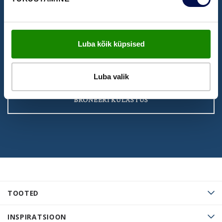
NÄIDISTESAAL
Broneeri aeg Swedoori näidistesaali
Luba kõik küpsised
külastamiseks
Luba valik
BRONEERI KÜLASTUS
TOOTED
INSPIRATSIOON