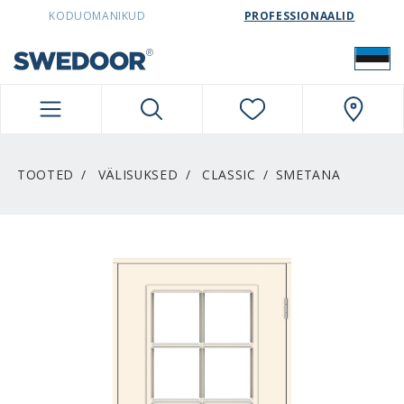
SWEDOORESTONIA NAVIGATION
KODUOMANIKUD
PROFESSIONAALID
TOOTED
VÄLISUKSED
CLASSIC
SMETANA