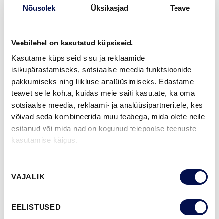
70% PEFC
Nõusolek
Üksikasjad
Teave
GARANTII:
2-AASTANE TOOTEGARANTII
Veebilehel on kasutatud küpsiseid.
Kasutame küpsiseid sisu ja reklaamide
isikupärastamiseks, sotsiaalse meedia funktsioonide
VIIMISTLUS (11)
pakkumiseks ning liikluse analüüsimiseks. Edastame
NCS S0502-Y
NCS S0500-N
NCS S3502-Y
NCS S7000-N
NCS S9000-N
teavet selle kohta, kuidas meie saiti kasutate, ka oma
sotsiaalse meedia, reklaami- ja analüüsipartneritele, kes
võivad seda kombineerida muu teabega, mida olete neile
esitanud või mida nad on kogunud teiepoolse teenuste
ROHKEM
kasutamise käigus.
MÕÕDUD
Nõusoleku
VAJALIK
valik
EELISTUSED
LEIA EDASIMÜÜJA