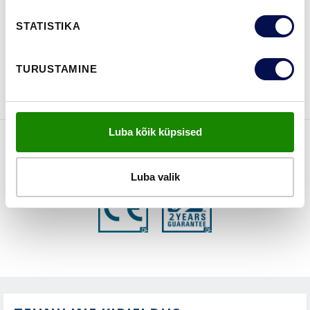
STATISTIKA
VAATA
Võta meiega
TURUSTAMINE
BROŠÜÜRE
ühendust
Luba kõik küpsised
FUNKTSIOONID
Luba valik