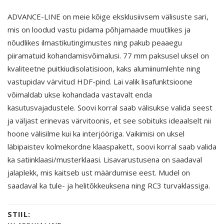
ADVANCE-LINE on meie kõige eksklusiivsem välisuste sari,
mis on loodud vastu pidama põhjamaade muutlikes ja
nõudlikes ilmastikutingimustes ning pakub peaaegu
piiramatuid kohandamisvõimalusi. 77 mm paksusel uksel on
kvaliteetne puitkiudisolatisioon, kaks alumiinumlehte ning
vastupidav värvitud HDF-pind. Lai valik lisafunktsioone
võimaldab ukse kohandada vastavalt enda
kasutusvajadustele. Soovi korral saab välisukse valida seest
ja väljast erinevas värvitoonis, et see sobituks ideaalselt nii
hoone välisilme kui ka interjööriga. Vaikimisi on uksel
läbipaistev kolmekordne klaaspakett, soovi korral saab valida
ka satiinklaasi/musterklaasi. Lisavarustusena on saadaval
jalaplekk, mis kaitseb ust määrdumise eest. Mudel on
saadaval ka tule- ja helitõkkeuksena ning RC3 turvaklassiga.
STIIL: