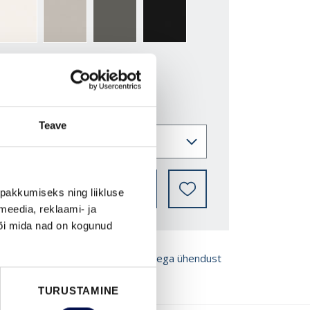
2-Y
NCS S0500-N
NCS S3502-Y
NCS S7000-N
NCS S9000-N
Teave
LEIA EDASIMÜÜJA
pakkumiseks ning liikluse
meedia, reklaami- ja
või mida nad on kogunud
ROŠÜÜRE
Võta meiega ühendust
TURUSTAMINE