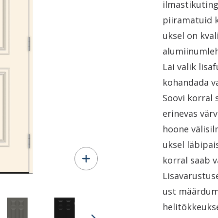
ilmastikutin
piiramatuid 
uksel on kval
alumiinumleh
Lai valik lis
kohandada va
Soovi korral 
erinevas värv
hoone välisil
uksel läbipa
korral saab v
Lisavarustuse
ust määrdumi
helitõkkeuks