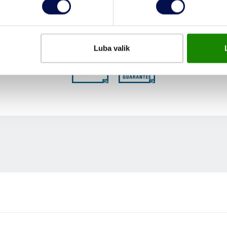
FUNKTSIOONID
Luba valik