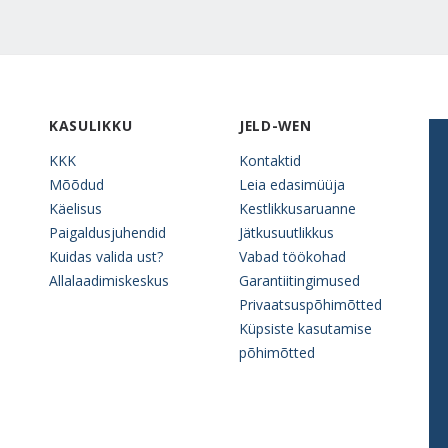
KASULIKKU
JELD-WEN
KKK
Kontaktid
Mõõdud
Leia edasimüüja
Käelisus
Kestlikkusaruanne
Paigaldusjuhendid
Jätkusuutlikkus
Kuidas valida ust?
Vabad töökohad
Allalaadimiskeskus
Garantiitingimused
Privaatsuspõhimõtted
Küpsiste kasutamise
põhimõtted