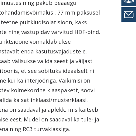
gimustes ning pakub peaaegu
kohandamisvõimalusi. 77 mm paksusel
iteetne puitkiudisolatisioon, kaks
te ning vastupidav värvitud HDF-pind.
afunktsioone võimaldab ukse
stavalt enda kasutusvajadustele.
saab välisukse valida seest ja väljast
itoonis, et see sobituks ideaalselt nii
me kui ka interjööriga. Vaikimisi on
istev kolmekordne klaaspakett, soovi
alida ka satiinklaasi/musterklaasi.
na on saadaval jalaplekk, mis kaitseb
se eest. Mudel on saadaval ka tule- ja
ena ning RC3 turvaklassiga.