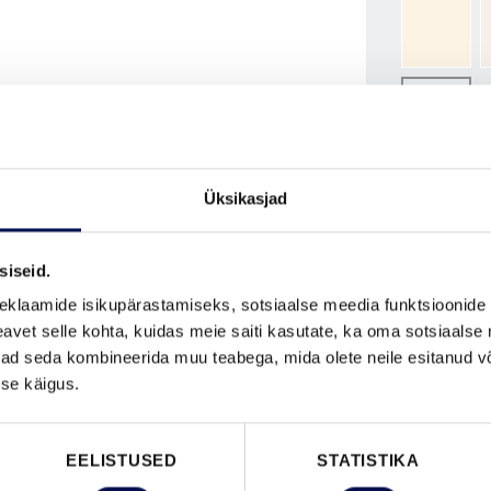
NCS S050
ROHKEM
MÕÕDUD
Üksikasjad
siseid.
eklaamide isikupärastamiseks, sotsiaalse meedia funktsioonide 
vet selle kohta, kuidas meie saiti kasutate, ka oma sotsiaalse 
ivad seda kombineerida muu teabega, mida olete neile esitanud 
se käigus.
VAATA B
EELISTUSED
STATISTIKA