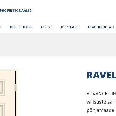
PROFESSIONAALID
O
KESTLIKKUS
MEIST
KONTAKT
EDASIMÜÜJAD
RAVE
ADVANCE-LINE
välisuste sar
põhjamaade m