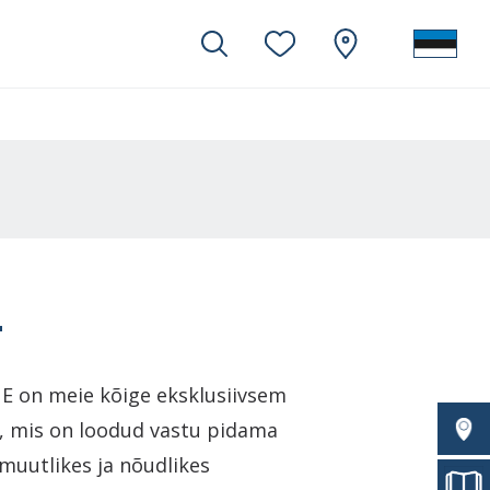
L
 on meie kõige eksklusiivsem
i, mis on loodud vastu pidama
uutlikes ja nõudlikes