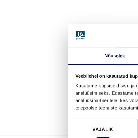
Nõusolek
Veebilehel on kasutatud küp
Kasutame küpsiseid sisu ja r
analüüsimiseks. Edastame tea
analüüsipartneritele, kes võ
teiepoolse teenuste kasutami
Nõusoleku
VAJALIK
valik