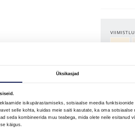
VIIMISTLU
NCS S050
ROHKEM
Üksikasjad
MÕÕDUD
siseid.
eklaamide isikupärastamiseks, sotsiaalse meedia funktsioonide 
vet selle kohta, kuidas meie saiti kasutate, ka oma sotsiaalse 
ivad seda kombineerida muu teabega, mida olete neile esitanud 
se käigus.