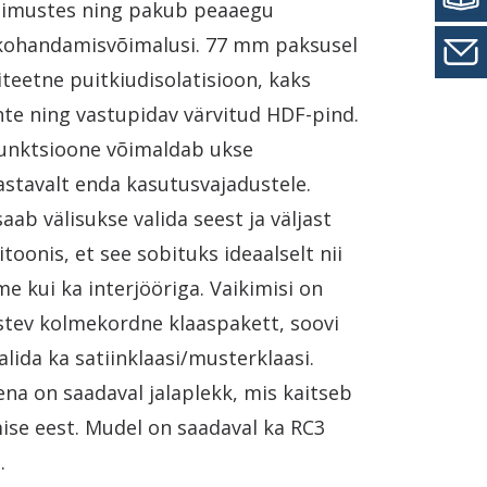
gimustes ning pakub peaaegu
kohandamisvõimalusi. 77 mm paksusel
iteetne puitkiudisolatisioon, kaks
te ning vastupidav värvitud HDF-pind.
afunktsioone võimaldab ukse
stavalt enda kasutusvajadustele.
saab välisukse valida seest ja väljast
itoonis, et see sobituks ideaalselt nii
me kui ka interjööriga. Vaikimisi on
istev kolmekordne klaaspakett, soovi
alida ka satiinklaasi/musterklaasi.
na on saadaval jalaplekk, mis kaitseb
se eest. Mudel on saadaval ka RC3
.