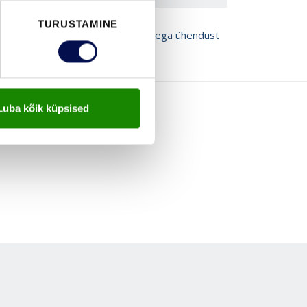
TURUSTAMINE
ROŠÜÜRE
Võta meiega ühendust
Luba kõik küpsised