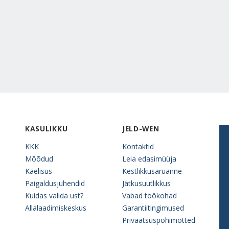
KASULIKKU
JELD-WEN
KKK
Kontaktid
Mõõdud
Leia edasimüüja
Käelisus
Kestlikkusaruanne
Paigaldusjuhendid
Jätkusuutlikkus
Kuidas valida ust?
Vabad töökohad
Allalaadimiskeskus
Garantiitingimused
Privaatsuspõhimõtted