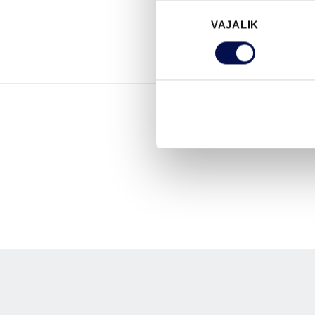
Nõusoleku
VAJALIK
valik