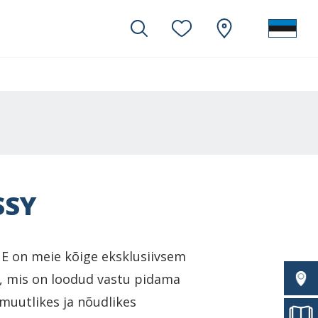
SSY
 on meie kõige eksklusiivsem
i, mis on loodud vastu pidama
uutlikes ja nõudlikes