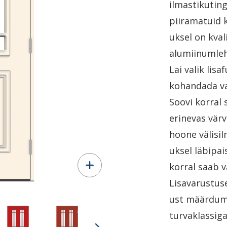
ilmastikutin
piiramatuid 
uksel on kval
alumiinumleh
Lai valik lis
kohandada va
Soovi korral 
erinevas värv
hoone välisil
uksel läbipa
korral saab v
Lisavarustuse
ust määrdumi
turvaklassiga