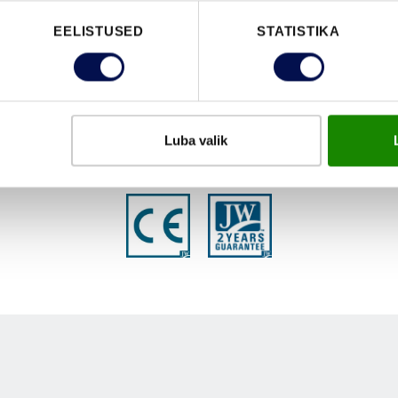
EELISTUSED
STATISTIKA
VAATA B
Luba valik
FUNKTSIOONID