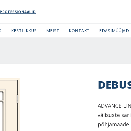
PROFESSIONAALID
O
KESTLIKKUS
MEIST
KONTAKT
EDASIMÜÜJAD
DEBU
ADVANCE-LINE
välisuste sar
põhjamaade m