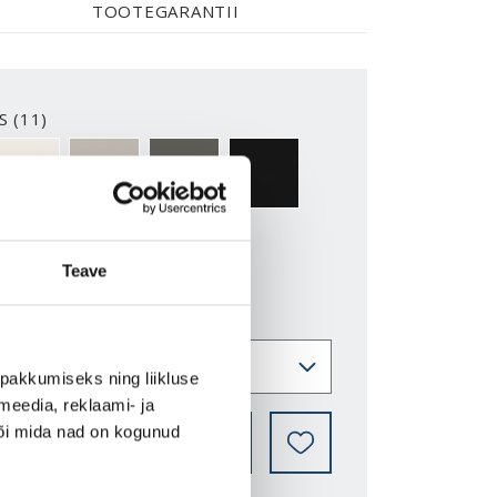
TOOTEGARANTII
S (11)
2-Y
NCS S0500-N
NCS S3502-Y
NCS S7000-N
NCS S9000-N
Teave
pakkumiseks ning liikluse
meedia, reklaami- ja
või mida nad on kogunud
LEIA EDASIMÜÜJA