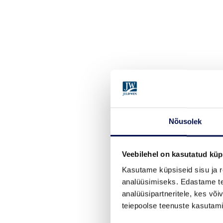
Nõusolek
Veebilehel on kasutatud küp
Kasutame küpsiseid sisu ja r
analüüsimiseks. Edastame tea
analüüsipartneritele, kes võ
teiepoolse teenuste kasutami