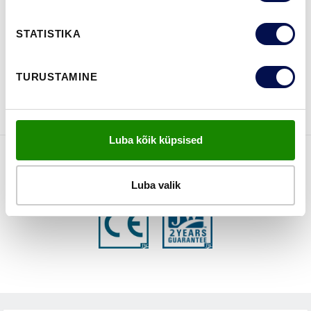
LEIA EDASIMÜÜJA
STATISTIKA
VAATA
Võta meiega
TURUSTAMINE
BROŠÜÜRE
ühendust
Luba kõik küpsised
FUNKTSIOONID
Luba valik