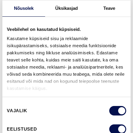
SERTIFIKAAT:
70% PEFC
Nõusolek
Üksikasjad
Teave
GARANTII:
2-AASTANE TOOTEGARANTII
Veebilehel on kasutatud küpsiseid.
Kasutame küpsiseid sisu ja reklaamide
isikupärastamiseks, sotsiaalse meedia funktsioonide
VIIMISTLUS (11)
pakkumiseks ning liikluse analüüsimiseks. Edastame
teavet selle kohta, kuidas meie saiti kasutate, ka oma
NCS S0502-Y
NCS S0500-N
NCS S3502-Y
NCS S7000-N
NCS S9000-N
sotsiaalse meedia, reklaami- ja analüüsipartneritele, kes
võivad seda kombineerida muu teabega, mida olete neile
esitanud või mida nad on kogunud teiepoolse teenuste
kasutamise käigus.
ROHKEM
Nõusoleku
MÕÕDUD
VAJALIK
valik
EELISTUSED