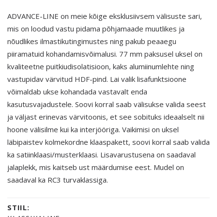
ADVANCE-LINE on meie kõige eksklusiivsem välisuste sari,
mis on loodud vastu pidama põhjamaade muutlikes ja
nõudlikes ilmastikutingimustes ning pakub peaaegu
piiramatuid kohandamisvõimalusi. 77 mm paksusel uksel on
kvaliteetne puitkiudisolatisioon, kaks alumiinumlehte ning
vastupidav värvitud HDF-pind. Lai valik lisafunktsioone
võimaldab ukse kohandada vastavalt enda
kasutusvajadustele. Soovi korral saab välisukse valida seest
ja väljast erinevas värvitoonis, et see sobituks ideaalselt nii
hoone välisilme kui ka interjööriga. Vaikimisi on uksel
läbipaistev kolmekordne klaaspakett, soovi korral saab valida
ka satiinklaasi/musterklaasi. Lisavarustusena on saadaval
jalaplekk, mis kaitseb ust määrdumise eest. Mudel on
saadaval ka RC3 turvaklassiga.
STIIL: