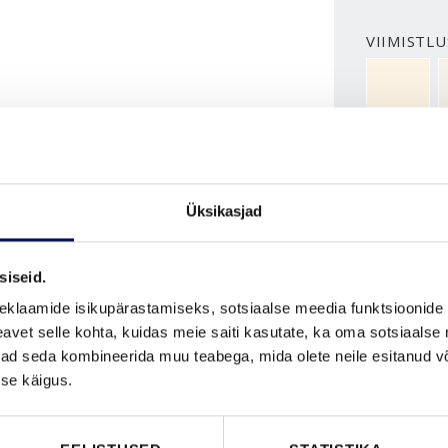
VIIMISTLU
NCS S050
ROHKEM
Üksikasjad
MÕÕDUD
siseid.
eklaamide isikupärastamiseks, sotsiaalse meedia funktsioonide 
vet selle kohta, kuidas meie saiti kasutate, ka oma sotsiaalse 
ivad seda kombineerida muu teabega, mida olete neile esitanud 
se käigus.
VAATA B