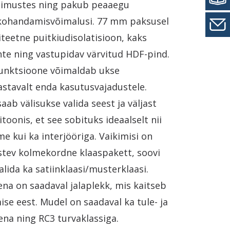
gimustes ning pakub peaaegu
kohandamisvõimalusi. 77 mm paksusel
iteetne puitkiudisolatisioon, kaks
te ning vastupidav värvitud HDF-pind.
afunktsioone võimaldab ukse
stavalt enda kasutusvajadustele.
saab välisukse valida seest ja väljast
itoonis, et see sobituks ideaalselt nii
me kui ka interjööriga. Vaikimisi on
istev kolmekordne klaaspakett, soovi
alida ka satiinklaasi/musterklaasi.
na on saadaval jalaplekk, mis kaitseb
se eest. Mudel on saadaval ka tule- ja
ena ning RC3 turvaklassiga.