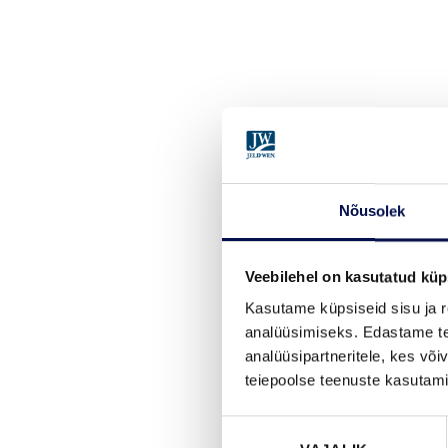
Nõusolek
Veebilehel on kasutatud küp
Kasutame küpsiseid sisu ja r
analüüsimiseks. Edastame tea
analüüsipartneritele, kes võ
teiepoolse teenuste kasutami
Nõusoleku