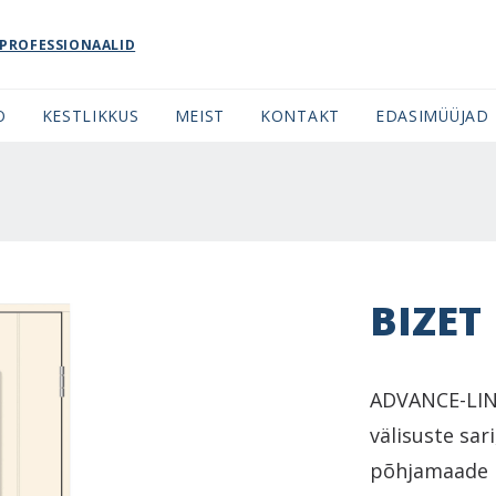
PROFESSIONAALID
O
KESTLIKKUS
MEIST
KONTAKT
EDASIMÜÜJAD
BIZET
ADVANCE-LINE
välisuste sar
põhjamaade m