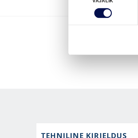
VAJALIK
valik
TEHNILINE KIRJELDUS