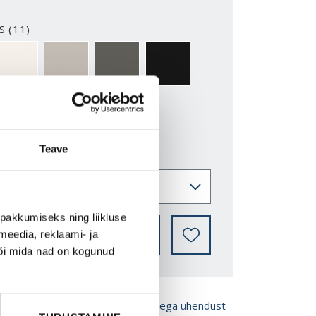
S (11)
2-Y
NCS S0500-N
NCS S3502-Y
NCS S7000-N
NCS S9000-N
Teave
pakkumiseks ning liikluse
LEIA EDASIMÜÜJA
meedia, reklaami- ja
või mida nad on kogunud
ROŠÜÜRE
Võta meiega ühendust