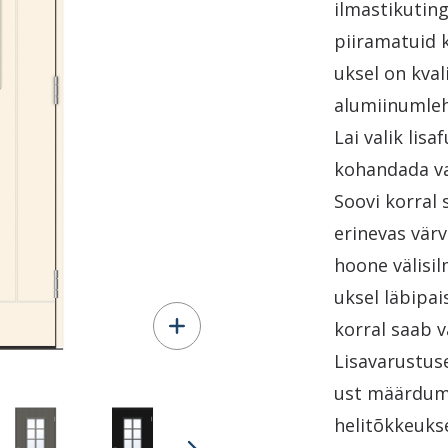
ilmastikutin
piiramatuid 
uksel on kval
alumiinumleh
Lai valik lis
kohandada va
Soovi korral 
erinevas värv
hoone välisil
uksel läbipa
korral saab v
Lisavarustuse
ust määrdumi
helitõkkeuks