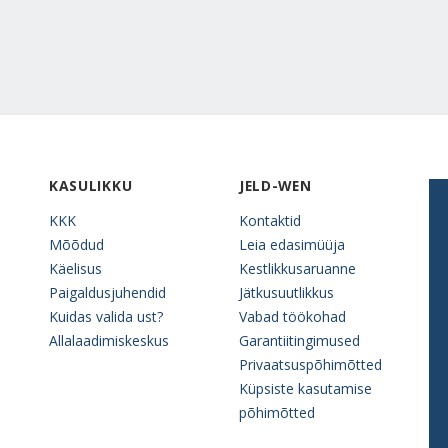
KASULIKKU
JELD-WEN
KKK
Kontaktid
Mõõdud
Leia edasimüüja
Käelisus
Kestlikkusaruanne
Paigaldusjuhendid
Jätkusuutlikkus
Kuidas valida ust?
Vabad töökohad
Allalaadimiskeskus
Garantiitingimused
Privaatsuspõhimõtted
Küpsiste kasutamise
põhimõtted