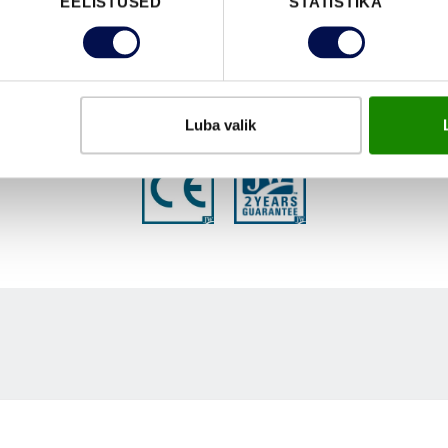
EELISTUSED
STATISTIKA
FUNKTSIOONID
Luba valik