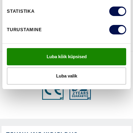
STATISTIKA
VAATA
Võta meiega
TURUSTAMINE
BROŠÜÜRE
ühendust
Luba kõik küpsised
FUNKTSIOONID
Luba valik