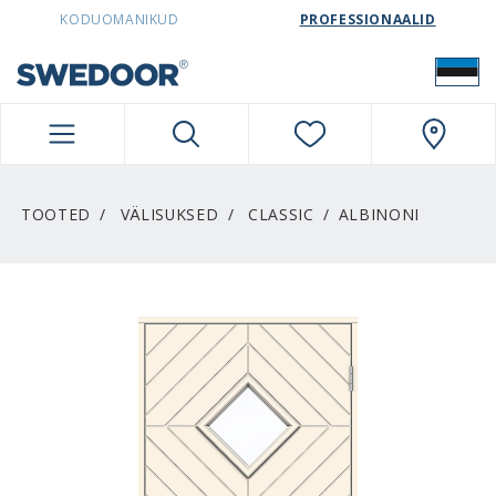
SWEDOORESTONIA NAVIGATION
KODUOMANIKUD
PROFESSIONAALID
TOOTED
VÄLISUKSED
CLASSIC
ALBINONI