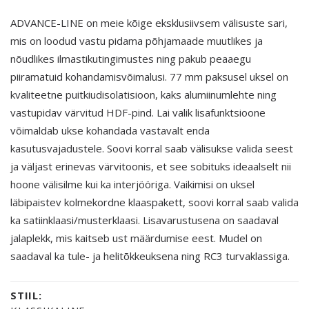
ADVANCE-LINE on meie kõige eksklusiivsem välisuste sari,
mis on loodud vastu pidama põhjamaade muutlikes ja
nõudlikes ilmastikutingimustes ning pakub peaaegu
piiramatuid kohandamisvõimalusi. 77 mm paksusel uksel on
kvaliteetne puitkiudisolatisioon, kaks alumiinumlehte ning
vastupidav värvitud HDF-pind. Lai valik lisafunktsioone
võimaldab ukse kohandada vastavalt enda
kasutusvajadustele. Soovi korral saab välisukse valida seest
ja väljast erinevas värvitoonis, et see sobituks ideaalselt nii
hoone välisilme kui ka interjööriga. Vaikimisi on uksel
läbipaistev kolmekordne klaaspakett, soovi korral saab valida
ka satiinklaasi/musterklaasi. Lisavarustusena on saadaval
jalaplekk, mis kaitseb ust määrdumise eest. Mudel on
saadaval ka tule- ja helitõkkeuksena ning RC3 turvaklassiga.
STIIL: