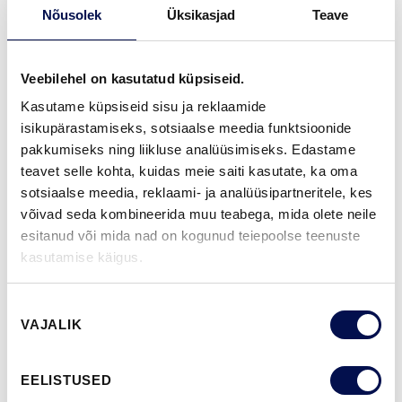
70% PEFC
Nõusolek
Üksikasjad
Teave
GARANTII:
2-AASTANE TOOTEGARANTII
Veebilehel on kasutatud küpsiseid.
Kasutame küpsiseid sisu ja reklaamide
isikupärastamiseks, sotsiaalse meedia funktsioonide
VIIMISTLUS (11)
pakkumiseks ning liikluse analüüsimiseks. Edastame
NCS S0502-Y
NCS S0500-N
NCS S3502-Y
NCS S7000-N
NCS S9000-N
teavet selle kohta, kuidas meie saiti kasutate, ka oma
sotsiaalse meedia, reklaami- ja analüüsipartneritele, kes
võivad seda kombineerida muu teabega, mida olete neile
esitanud või mida nad on kogunud teiepoolse teenuste
ROHKEM
kasutamise käigus.
MÕÕDUD
Nõusoleku
VAJALIK
valik
EELISTUSED
LEIA EDASIMÜÜJA