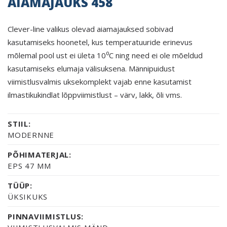
AIAMAJAUKS 458
Clever-line valikus olevad aiamajauksed sobivad
kasutamiseks hoonetel, kus temperatuuride erinevus
mõlemal pool ust ei ületa 10⁰C ning need ei ole mõeldud
kasutamiseks elumaja välisuksena. Männipuidust
viimistlusvalmis uksekomplekt vajab enne kasutamist
ilmastikukindlat lõppviimistlust – värv, lakk, õli vms.
STIIL:
MODERNNE
PÕHIMATERJAL:
EPS 47 MM
TÜÜP:
ÜKSIKUKS
PINNAVIIMISTLUS: