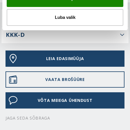
TEHNILINE KIRJELDUS
Luba valik
KKK-D
LEIA EDASIMÜÜJA
VAATA BROŠÜÜRE
VÕTA MEIEGA ÜHENDUST
JAGA SEDA SÕBRAGA