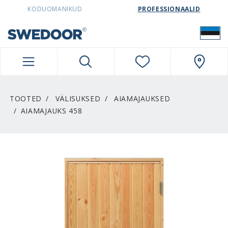
SWEDOORESTONIA NAVIGATION
KODUOMANIKUD
PROFESSIONAALID
TOOTED
VÄLISUKSED
AIAMAJAUKSED
AIAMAJAUKS 458