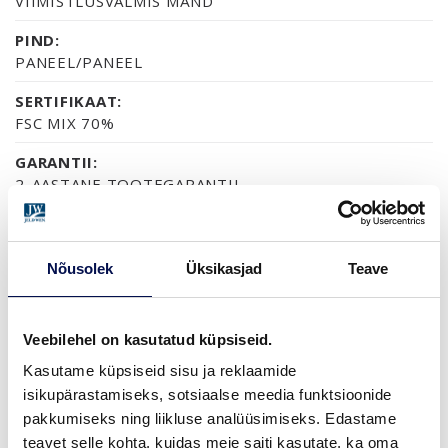
VIIMISTLUSVALMIS MÄND
PIND:
PANEEL/PANEEL
SERTIFIKAAT:
FSC MIX 70%
GARANTII:
2-AASTANE TOOTEGARANTII
Nõusolek
Üksikasjad
Teave
VIIMISTLUS (1)
VIIMISTLUSVALMIS
Veebilehel on kasutatud küpsiseid.
Kasutame küpsiseid sisu ja reklaamide
MÕÕDUD
isikupärastamiseks, sotsiaalse meedia funktsioonide
pakkumiseks ning liikluse analüüsimiseks. Edastame
teavet selle kohta, kuidas meie saiti kasutate, ka oma