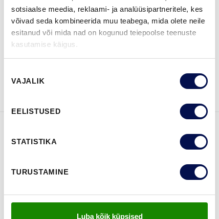
sotsiaalse meedia, reklaami- ja analüüsipartneritele, kes
võivad seda kombineerida muu teabega, mida olete neile
LEIA EDASIMÜÜJA
esitanud või mida nad on kogunud teiepoolse teenuste
kasutamise käigus.
VAATA
Võta meiega
Nõusoleku
VAJALIK
BROŠÜÜRE
ühendust
valik
EELISTUSED
FUNKTSIOONID
STATISTIKA
TURUSTAMINE
Luba kõik küpsised