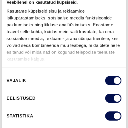
Veebilehel on kasutatud küpsiseid.
NCS S0502-Y
NCS S0500-N
NCS S3502-Y
NCS S7000-N
NCS S9000-N
Kasutame küpsiseid sisu ja reklaamide
isikupärastamiseks, sotsiaalse meedia funktsioonide
pakkumiseks ning liikluse analüüsimiseks. Edastame
teavet selle kohta, kuidas meie saiti kasutate, ka oma
ROHKEM
sotsiaalse meedia, reklaami- ja analüüsipartneritele, kes
võivad seda kombineerida muu teabega, mida olete neile
MÕÕDUD
esitanud või mida nad on kogunud teiepoolse teenuste
kasutamise käigus.
Nõusoleku
VAJALIK
LEIA EDASIMÜÜJA
valik
EELISTUSED
VAATA
Võta meiega
BROŠÜÜRE
ühendust
STATISTIKA