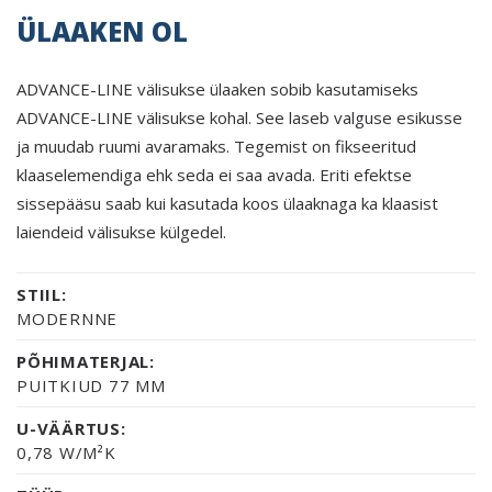
ÜLAAKEN OL
ADVANCE-LINE välisukse ülaaken sobib kasutamiseks
ADVANCE-LINE välisukse kohal. See laseb valguse esikusse
ja muudab ruumi avaramaks. Tegemist on fikseeritud
klaaselemendiga ehk seda ei saa avada. Eriti efektse
sissepääsu saab kui kasutada koos ülaaknaga ka klaasist
laiendeid välisukse külgedel.
STIIL:
MODERNNE
PÕHIMATERJAL:
PUITKIUD 77 MM
U-VÄÄRTUS:
0,78 W/M²K