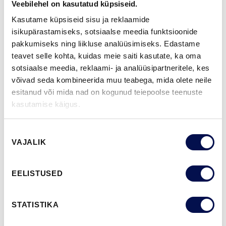
Veebilehel on kasutatud küpsiseid.
NCS S0502-Y
NCS S0500-N
NCS S3502-Y
NCS S7000-N
NCS S9000-N
Kasutame küpsiseid sisu ja reklaamide
isikupärastamiseks, sotsiaalse meedia funktsioonide
pakkumiseks ning liikluse analüüsimiseks. Edastame
teavet selle kohta, kuidas meie saiti kasutate, ka oma
ROHKEM
sotsiaalse meedia, reklaami- ja analüüsipartneritele, kes
võivad seda kombineerida muu teabega, mida olete neile
MÕÕDUD
esitanud või mida nad on kogunud teiepoolse teenuste
kasutamise käigus.
Nõusoleku
VAJALIK
LEIA EDASIMÜÜJA
valik
EELISTUSED
VAATA
Võta meiega
BROŠÜÜRE
ühendust
STATISTIKA