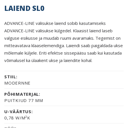
LAIEND SL0
ADVANCE-LINE välisukse laiend sobib kasutamiseks
ADVANCE-LINE välisukse külgedel. Klaasist laiend laseb
valguse esikusse ja muudab ruumi avaramaks. Tegemist on
mitteavatava klaaselemendiga. Laiendi saab paigaldada ukse
mõlemale küljele. Eriti efektse sissepääsu saab kui kasutada
võimalusel ka ülaakent ukse ja laiendite kohal.
STIIL:
MODERNNE
PÕHIMATERJAL:
PUITKIUD 77 MM
U-VÄÄRTUS:
0,78 W/M²K