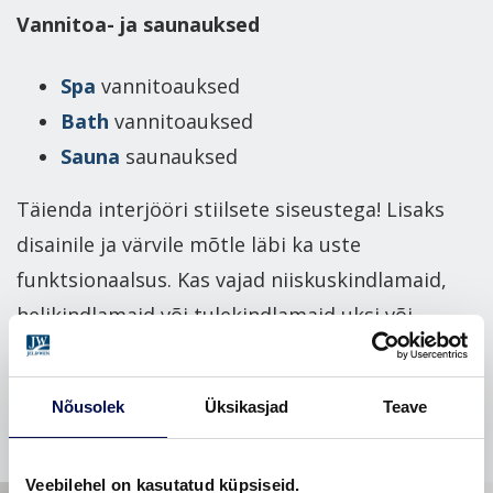
Vannitoa- ja saunauksed
Spa
vannitoauksed
Bath
vannitoauksed
Sauna
saunauksed
Täienda interjööri stiilsete siseustega! Lisaks
disainile ja värvile mõtle läbi ka uste
funktsionaalsus. Kas vajad niiskuskindlamaid,
helikindlamaid või tulekindlamaid uksi või
hoopis praktilisemat ruumilahendust, mida
pakuvad lükanduksed?
Nõusolek
Üksikasjad
Teave
Veebilehel on kasutatud küpsiseid.