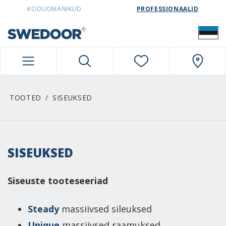
SWEDOORESTONIA NAVIGATION
KODUOMANIKUD
PROFESSIONAALID
TOOTED
SISEUKSED
SISEUKSED
Siseuste tooteseeriad
Steady
massiivsed sileuksed
Unique
massiivsed raamuksed