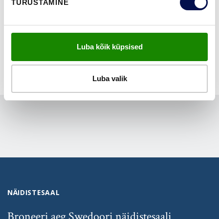
TURUSTAMINE
NÄITA KÕIKI
Luba kõik küpsised
Luba valik
NÄIDISTESAAL
Broneeri aeg Swedoori näidistesaali