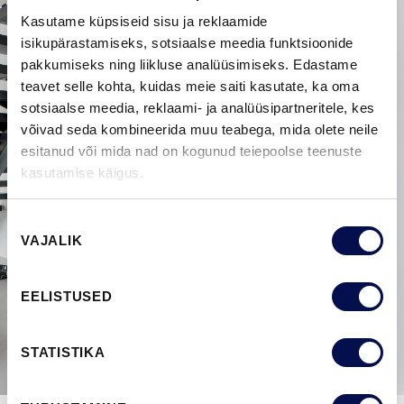
Kasutame küpsiseid sisu ja reklaamide
isikupärastamiseks, sotsiaalse meedia funktsioonide
pakkumiseks ning liikluse analüüsimiseks. Edastame
teavet selle kohta, kuidas meie saiti kasutate, ka oma
sotsiaalse meedia, reklaami- ja analüüsipartneritele, kes
võivad seda kombineerida muu teabega, mida olete neile
esitanud või mida nad on kogunud teiepoolse teenuste
kasutamise käigus.
Nõusoleku
VAJALIK
valik
EELISTUSED
STATISTIKA