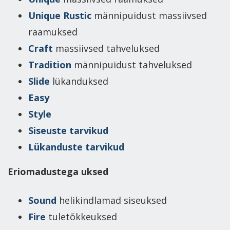
Unique Rustic
männipuidust massiivsed
raamuksed
Craft
massiivsed tahveluksed
Tradition
männipuidust tahveluksed
Slide
lükanduksed
Easy
Style
Siseuste tarvikud
Lükanduste tarvikud
Eriomadustega uksed
Sound
helikindlamad siseuksed
Fire
tuletõkkeuksed