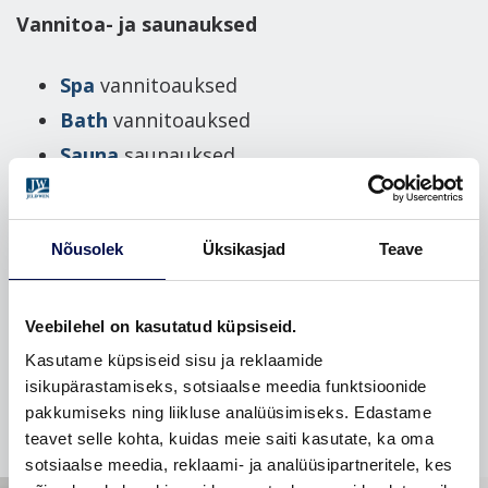
Vannitoa- ja saunauksed
Spa
vannitoauksed
Bath
vannitoauksed
Sauna
saunauksed
Täienda interjööri stiilsete siseustega! Lisaks
disainile ja värvile mõtle läbi ka uste
Nõusolek
Üksikasjad
Teave
funktsionaalsus. Kas vajad niiskuskindlamaid,
helikindlamaid või tulekindlamaid uksi või
Veebilehel on kasutatud küpsiseid.
hoopis praktilisemat ruumilahendust, mida
Kasutame küpsiseid sisu ja reklaamide
pakuvad lükanduksed?
isikupärastamiseks, sotsiaalse meedia funktsioonide
pakkumiseks ning liikluse analüüsimiseks. Edastame
teavet selle kohta, kuidas meie saiti kasutate, ka oma
sotsiaalse meedia, reklaami- ja analüüsipartneritele, kes