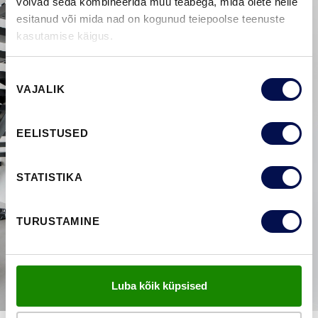
võivad seda kombineerida muu teabega, mida olete neile
esitanud või mida nad on kogunud teiepoolse teenuste
kasutamise käigus.
Nõusoleku
VAJALIK
valik
EELISTUSED
STATISTIKA
TURUSTAMINE
Luba kõik küpsised