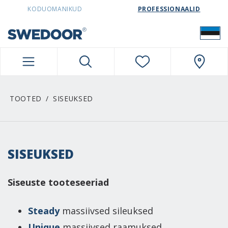
SWEDOORESTONIA NAVIGATION
KODUOMANIKUD
PROFESSIONAALID
TOOTED
SISEUKSED
SISEUKSED
Siseuste tooteseeriad
Steady
massiivsed sileuksed
Unique
massiivsed raamuksed