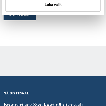
Luba valik
NÄITA KÕIKI
NÄIDISTESAAL
Broneeri aeg Swedoori näidistesaali