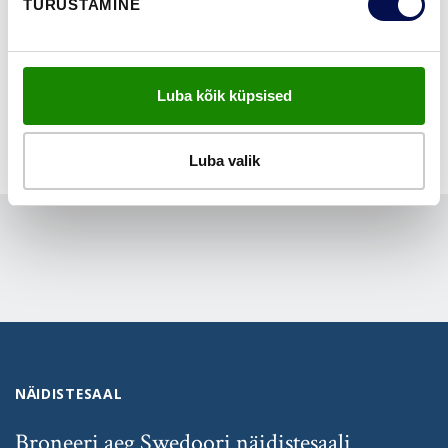
TURUSTAMINE
NÄITA KÕIKI
Luba kõik küpsised
Luba valik
NÄIDISTESAAL
Broneeri aeg Swedoori näidistesaali