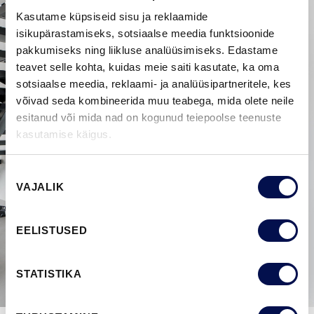
Kasutame küpsiseid sisu ja reklaamide
isikupärastamiseks, sotsiaalse meedia funktsioonide
pakkumiseks ning liikluse analüüsimiseks. Edastame
teavet selle kohta, kuidas meie saiti kasutate, ka oma
sotsiaalse meedia, reklaami- ja analüüsipartneritele, kes
võivad seda kombineerida muu teabega, mida olete neile
esitanud või mida nad on kogunud teiepoolse teenuste
kasutamise käigus.
Nõusoleku
VAJALIK
valik
EELISTUSED
STATISTIKA