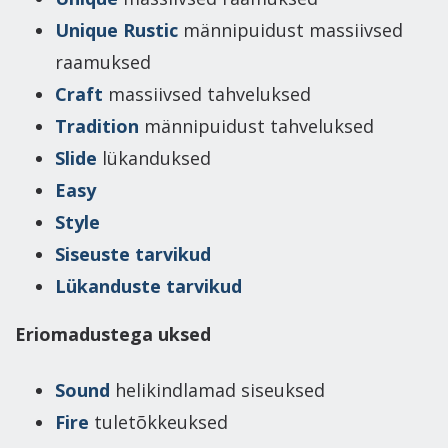
Unique Rustic
männipuidust massiivsed
raamuksed
Craft
massiivsed tahveluksed
Tradition
männipuidust tahveluksed
Slide
lükanduksed
Easy
Style
Siseuste tarvikud
Lükanduste tarvikud
Eriomadustega uksed
Sound
helikindlamad siseuksed
Fire
tuletõkkeuksed