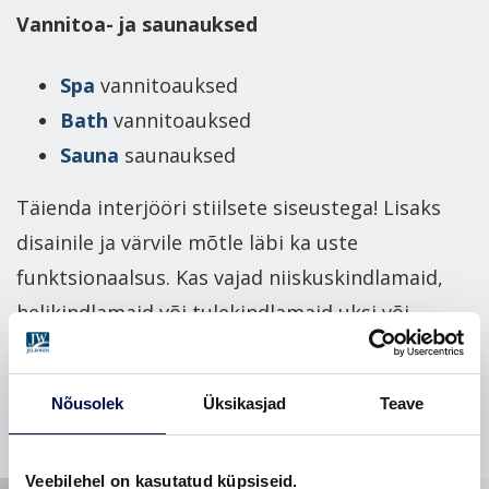
Vannitoa- ja saunauksed
Spa
vannitoauksed
Bath
vannitoauksed
Sauna
saunauksed
Täienda interjööri stiilsete siseustega! Lisaks
disainile ja värvile mõtle läbi ka uste
funktsionaalsus. Kas vajad niiskuskindlamaid,
helikindlamaid või tulekindlamaid uksi või
hoopis praktilisemat ruumilahendust, mida
pakuvad lükanduksed?
Nõusolek
Üksikasjad
Teave
Veebilehel on kasutatud küpsiseid.