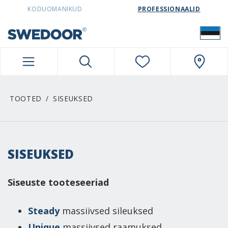
SWEDOORESTONIA NAVIGATION
KODUOMANIKUD
PROFESSIONAALID
TOOTED
SISEUKSED
SISEUKSED
Siseuste tooteseeriad
Steady
massiivsed sileuksed
Unique
massiivsed raamuksed