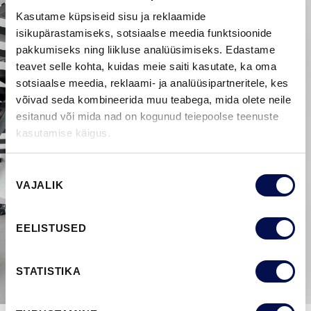
Kasutame küpsiseid sisu ja reklaamide
isikupärastamiseks, sotsiaalse meedia funktsioonide
pakkumiseks ning liikluse analüüsimiseks. Edastame
teavet selle kohta, kuidas meie saiti kasutate, ka oma
sotsiaalse meedia, reklaami- ja analüüsipartneritele, kes
võivad seda kombineerida muu teabega, mida olete neile
esitanud või mida nad on kogunud teiepoolse teenuste
kasutamise käigus.
Nõusoleku
VAJALIK
valik
EELISTUSED
STATISTIKA