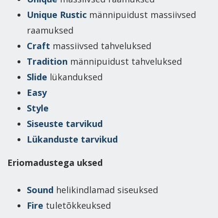
Unique Rustic
männipuidust massiivsed
raamuksed
Craft
massiivsed tahveluksed
Tradition
männipuidust tahveluksed
Slide
lükanduksed
Easy
Style
Siseuste tarvikud
Lükanduste tarvikud
Eriomadustega uksed
Sound
helikindlamad siseuksed
Fire
tuletõkkeuksed