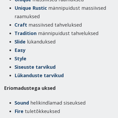
Unique Rustic
männipuidust massiivsed
raamuksed
Craft
massiivsed tahveluksed
Tradition
männipuidust tahveluksed
Slide
lükanduksed
Easy
Style
Siseuste tarvikud
Lükanduste tarvikud
Eriomadustega uksed
Sound
helikindlamad siseuksed
Fire
tuletõkkeuksed