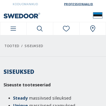
SWEDOORESTONIA NAVIGATION
KODUOMANIKUD
PROFESSIONAALID
TOOTED
SISEUKSED
SISEUKSED
Siseuste tooteseeriad
Steady
massiivsed sileuksed
Unique
massiivsed raamuksed