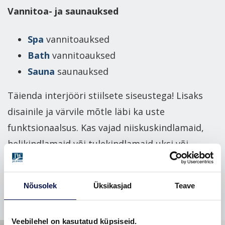
Vannitoa- ja saunauksed
Spa
vannitoauksed
Bath
vannitoauksed
Sauna
saunauksed
Täienda interjööri stiilsete siseustega! Lisaks
disainile ja värvile mõtle läbi ka uste
funktsionaalsus. Kas vajad niiskuskindlamaid,
helikindlamaid või tulekindlamaid uksi või
hoopis praktilisemat ruumilahendust, mida
pakuvad lükanduksed?
Nõusolek
Üksikasjad
Teave
Veebilehel on kasutatud küpsiseid.