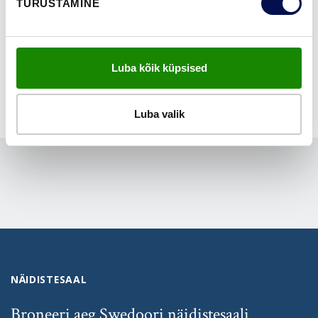
TURUSTAMINE
NÄITA KÕIKI
Luba kõik küpsised
Luba valik
NÄIDISTESAAL
Broneeri aeg Swedoori näidistesaali