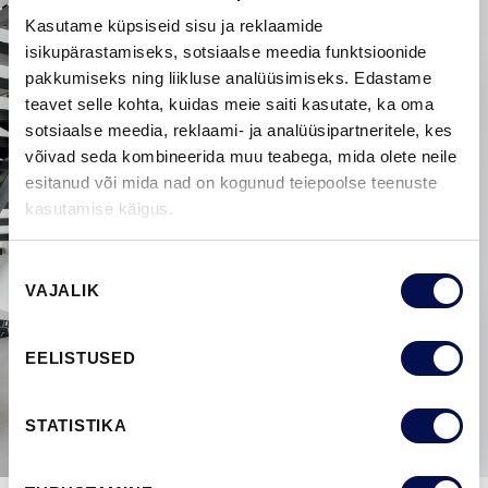
Kasutame küpsiseid sisu ja reklaamide
isikupärastamiseks, sotsiaalse meedia funktsioonide
pakkumiseks ning liikluse analüüsimiseks. Edastame
teavet selle kohta, kuidas meie saiti kasutate, ka oma
sotsiaalse meedia, reklaami- ja analüüsipartneritele, kes
võivad seda kombineerida muu teabega, mida olete neile
esitanud või mida nad on kogunud teiepoolse teenuste
kasutamise käigus.
Nõusoleku
VAJALIK
valik
EELISTUSED
STATISTIKA