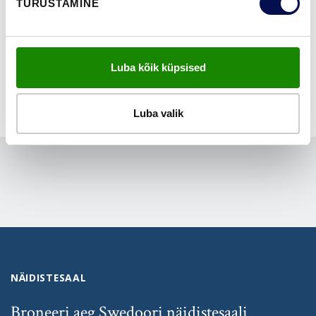
TURUSTAMINE
NÄITA KÕIKI
Luba kõik küpsised
Luba valik
NÄIDISTESAAL
Broneeri aeg Swedoori näidistesaali