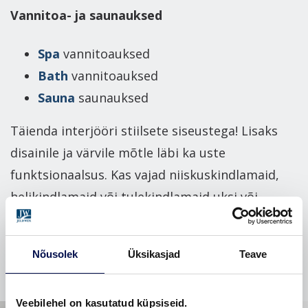
Vannitoa- ja saunauksed
Spa
vannitoauksed
Bath
vannitoauksed
Sauna
saunauksed
Täienda interjööri stiilsete siseustega! Lisaks
disainile ja värvile mõtle läbi ka uste
funktsionaalsus. Kas vajad niiskuskindlamaid,
helikindlamaid või tulekindlamaid uksi või
hoopis praktilisemat ruumilahendust, mida
pakuvad lükanduksed?
Nõusolek
Üksikasjad
Teave
Veebilehel on kasutatud küpsiseid.