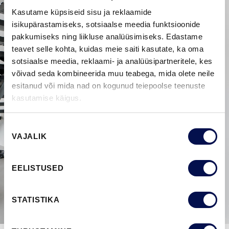
Kasutame küpsiseid sisu ja reklaamide
isikupärastamiseks, sotsiaalse meedia funktsioonide
pakkumiseks ning liikluse analüüsimiseks. Edastame
teavet selle kohta, kuidas meie saiti kasutate, ka oma
sotsiaalse meedia, reklaami- ja analüüsipartneritele, kes
võivad seda kombineerida muu teabega, mida olete neile
esitanud või mida nad on kogunud teiepoolse teenuste
kasutamise käigus.
Nõusoleku
VAJALIK
valik
EELISTUSED
STATISTIKA