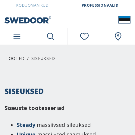
SWEDOORESTONIA NAVIGATION
KODUOMANIKUD
PROFESSIONAALID
TOOTED
SISEUKSED
SISEUKSED
Siseuste tooteseeriad
Steady
massiivsed sileuksed
Unique
massiivsed raamuksed