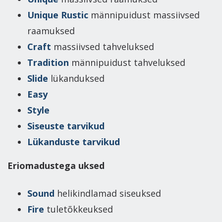
Unique Rustic
männipuidust massiivsed
raamuksed
Craft
massiivsed tahveluksed
Tradition
männipuidust tahveluksed
Slide
lükanduksed
Easy
Style
Siseuste tarvikud
Lükanduste tarvikud
Eriomadustega uksed
Sound
helikindlamad siseuksed
Fire
tuletõkkeuksed