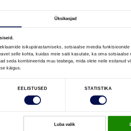
Üksikasjad
siseid.
VAATA B
eklaamide isikupärastamiseks, sotsiaalse meedia funktsioonide 
vet selle kohta, kuidas meie saiti kasutate, ka oma sotsiaalse 
ivad seda kombineerida muu teabega, mida olete neile esitanud 
se käigus.
FUNKTSIOONID
EELISTUSED
STATISTIKA
Luba valik