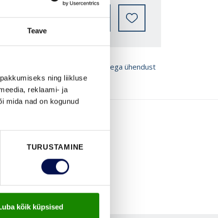
LEIA EDASIMÜÜJA
Teave
ROŠÜÜRE
Võta meiega ühendust
pakkumiseks ning liikluse
meedia, reklaami- ja
või mida nad on kogunud
TURUSTAMINE
Luba kõik küpsised