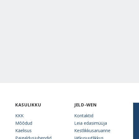
KASULIKKU
JELD-WEN
KKK
Kontaktid
Mõõdud
Leia edasimüüja
Käelisus
Kestlikkusaruanne
Paigaldusjuhendid
Jätkusuutlikkus