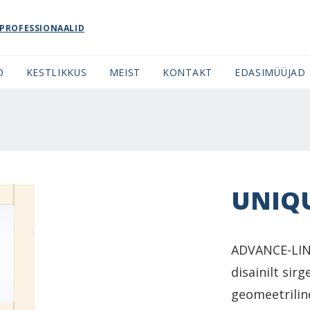
PROFESSIONAALID
O
KESTLIKKUS
MEIST
KONTAKT
EDASIMÜÜJAD
UNIQ
ADVANCE-LIN
disainilt sir
geomeetrilin