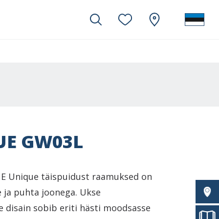
UE GW03L
E Unique täispuidust raamuksed on
ge ja puhta joonega. Ukse
e disain sobib eriti hästi moodsasse