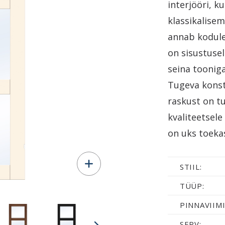
interjööri, k
klassikalisem
annab kodule
on sisustuse
seina toonig
Tugeva konst
raskust on t
kvaliteetsele
on uks toekas
STIIL:
TÜÜP:
PINNAVIIMI
SERV: