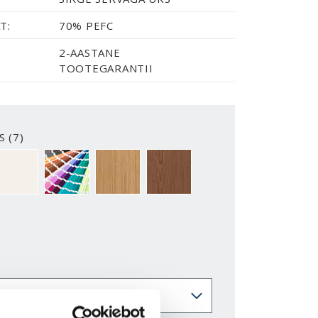
T:
70% PEFC
2-AASTANE
TOOTEGARANTII
S (7)
2-Y
NCS S0500-N
ERITOON (NCS S)
TAMMESPOON, VERTIKAALNE
PÄHKLISPOON, VERTIKAALNE