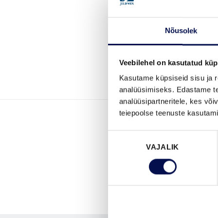
Nõusolek
Veebilehel on kasutatud küp
Kasutame küpsiseid sisu ja r
analüüsimiseks. Edastame tea
analüüsipartneritele, kes võ
teiepoolse teenuste kasutami
Nõusoleku
VAJALIK
valik