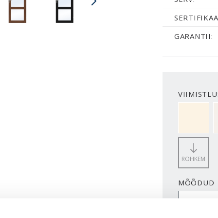
SERTIFIKAA
GARANTII:
VIIMISTLU
NCS S050
ROHKEM
MÕÕDUD