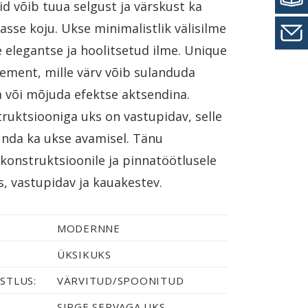
uid võib tuua selgust ja värskust ka
asse koju. Ukse minimalistlik välisilme
 elegantse ja hoolitsetud ilme. Unique
lement, mille värv võib sulanduda
a või mõjuda efektse aktsendina.
ruktsiooniga uks on vastupidav, selle
unda ka ukse avamisel. Tänu
 konstruktsioonile ja pinnatöötlusele
, vastupidav ja kauakestev.
MODERNNE
ÜKSIKUKS
STLUS:
VÄRVITUD/SPOONITUD
SIRGE SERVAGA UKS