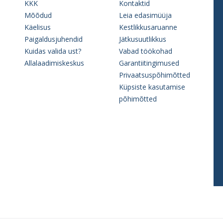
KKK
Kontaktid
Mõõdud
Leia edasimüüja
Käelisus
Kestlikkusaruanne
Paigaldusjuhendid
Jätkusuutlikkus
Kuidas valida ust?
Vabad töökohad
Allalaadimiskeskus
Garantiitingimused
Privaatsuspõhimõtted
Küpsiste kasutamise
põhimõtted