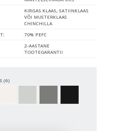
KIRGAS KLAAS, SATIINKLAAS
VÕI MUSTERKLAAS
CHINCHILLA
T:
70% PEFC
2-AASTANE
TOOTEGARANTII
S (6)
2-Y
NCS S0500-N
NCS S1502-G50Y
NCS S5500-N
NCS S9000-N