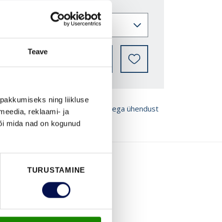
Teave
LEIA EDASIMÜÜJA
pakkumiseks ning liikluse
ROŠÜÜRE
Võta meiega ühendust
meedia, reklaami- ja
või mida nad on kogunud
TURUSTAMINE