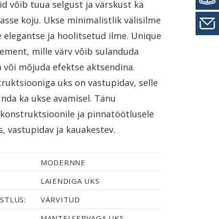
uid võib tuua selgust ja värskust ka
asse koju. Ukse minimalistlik välisilme
 elegantse ja hoolitsetud ilme. Unique
lement, mille värv võib sulanduda
a või mõjuda efektse aktsendina.
ruktsiooniga uks on vastupidav, selle
unda ka ukse avamisel. Tänu
 konstruktsioonile ja pinnatöötlusele
, vastupidav ja kauakestev.
MODERNNE
LAIENDIGA UKS
STLUS:
VÄRVITUD
MANTELSERVAGA UKS