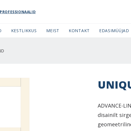
PROFESSIONAALID
O
KESTLIKKUS
MEIST
KONTAKT
EDASIMÜÜJAD
ND
UNIQU
ADVANCE-LIN
disainilt sir
geomeetrilin