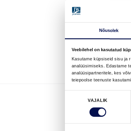
Nõusolek
Veebilehel on kasutatud küp
Kasutame küpsiseid sisu ja r
analüüsimiseks. Edastame tea
analüüsipartneritele, kes võ
teiepoolse teenuste kasutami
Nõusoleku
VAJALIK
valik