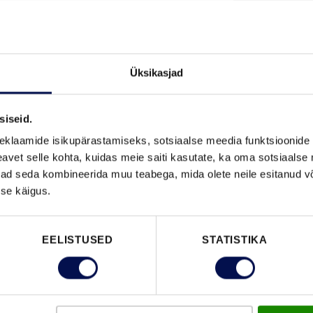
MÕÕDUD
Üksikasjad
siseid.
eklaamide isikupärastamiseks, sotsiaalse meedia funktsioonide 
VAATA B
vet selle kohta, kuidas meie saiti kasutate, ka oma sotsiaalse 
ivad seda kombineerida muu teabega, mida olete neile esitanud 
se käigus.
FUNKTSIOONID
EELISTUSED
STATISTIKA