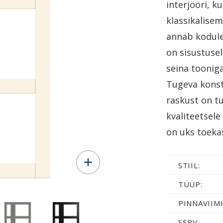
interjööri, k
klassikalisem
annab kodule
on sisustuse
seina toonig
Tugeva konst
raskust on t
kvaliteetsele
on uks toekas
STIIL:
TÜÜP:
PINNAVIIMI
SERV: