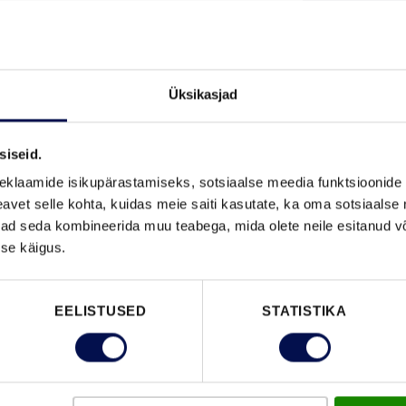
MÕÕDUD
Üksikasjad
siseid.
eklaamide isikupärastamiseks, sotsiaalse meedia funktsioonide 
VAATA B
vet selle kohta, kuidas meie saiti kasutate, ka oma sotsiaalse 
ivad seda kombineerida muu teabega, mida olete neile esitanud 
se käigus.
FUNKTSIOONID
EELISTUSED
STATISTIKA