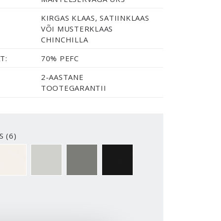
KIRGAS KLAAS, SATIINKLAAS
VÕI MUSTERKLAAS
CHINCHILLA
T:
70% PEFC
2-AASTANE
TOOTEGARANTII
S (6)
2-Y
NCS S0500-N
NCS S1502-G50Y
NCS S5500-N
NCS S9000-N