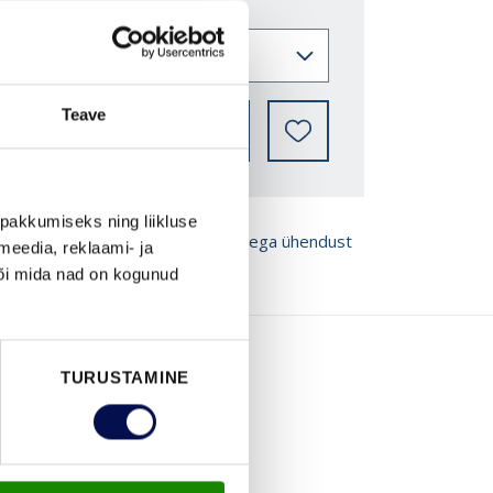
Teave
LEIA EDASIMÜÜJA
pakkumiseks ning liikluse
ROŠÜÜRE
Võta meiega ühendust
meedia, reklaami- ja
või mida nad on kogunud
TURUSTAMINE