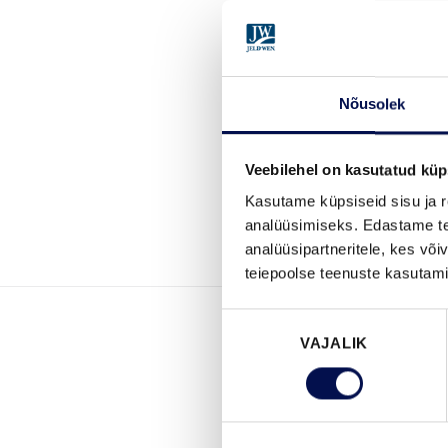
Nõusolek
Veebilehel on kasutatud küp
Kasutame küpsiseid sisu ja r
analüüsimiseks. Edastame tea
analüüsipartneritele, kes võ
teiepoolse teenuste kasutami
Nõusoleku
VAJALIK
valik