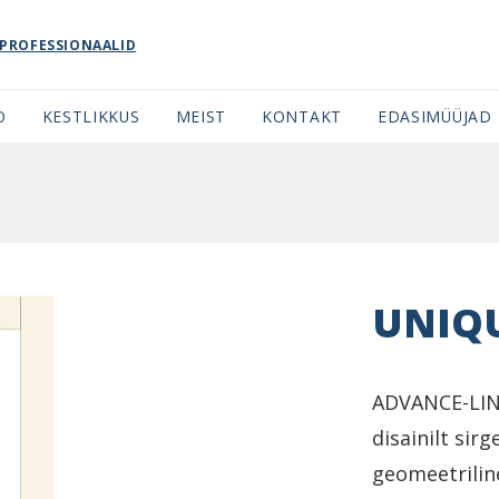
PROFESSIONAALID
O
KESTLIKKUS
MEIST
KONTAKT
EDASIMÜÜJAD
UNIQU
ADVANCE-LIN
disainilt sir
geomeetrilin