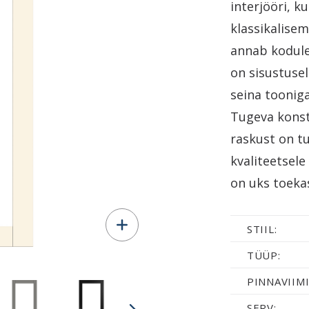
interjööri, k
klassikalisem
annab kodule
on sisustuse
seina toonig
Tugeva konst
raskust on t
kvaliteetsele
on uks toekas
STIIL:
TÜÜP:
PINNAVIIMI
SERV: