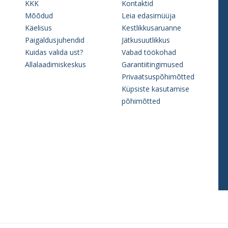
KKK
Kontaktid
Mõõdud
Leia edasimüüja
Käelisus
Kestlikkusaruanne
Paigaldusjuhendid
Jätkusuutlikkus
Kuidas valida ust?
Vabad töökohad
Allalaadimiskeskus
Garantiitingimused
Privaatsuspõhimõtted
Küpsiste kasutamise
põhimõtted