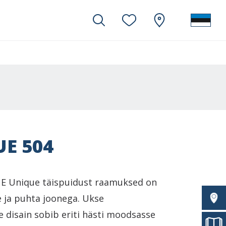
E 504
E Unique täispuidust raamuksed on
ge ja puhta joonega. Ukse
e disain sobib eriti hästi moodsasse