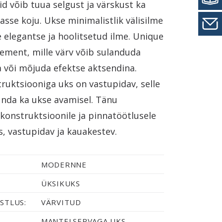
uid võib tuua selgust ja värskust ka
asse koju. Ukse minimalistlik välisilme
 elegantse ja hoolitsetud ilme. Unique
lement, mille värv võib sulanduda
a või mõjuda efektse aktsendina.
ruktsiooniga uks on vastupidav, selle
unda ka ukse avamisel. Tänu
 konstruktsioonile ja pinnatöötlusele
, vastupidav ja kauakestev.
MODERNNE
ÜKSIKUKS
STLUS:
VÄRVITUD
MANTELSERVAGA UKS