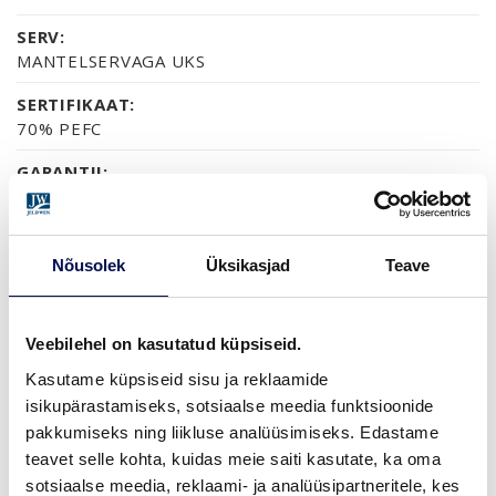
SERV:
MANTELSERVAGA UKS
SERTIFIKAAT:
70% PEFC
GARANTII:
2-AASTANE TOOTEGARANTII
Nõusolek
Üksikasjad
Teave
VIIMISTLUS (6)
NCS S0502-Y
NCS S0500-N
NCS S1502-G50Y
NCS S5500-N
NCS S9000-N
Veebilehel on kasutatud küpsiseid.
Kasutame küpsiseid sisu ja reklaamide
isikupärastamiseks, sotsiaalse meedia funktsioonide
pakkumiseks ning liikluse analüüsimiseks. Edastame
ROHKEM
teavet selle kohta, kuidas meie saiti kasutate, ka oma
sotsiaalse meedia, reklaami- ja analüüsipartneritele, kes
MÕÕDUD