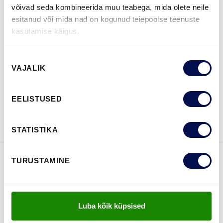
võivad seda kombineerida muu teabega, mida olete neile
esitanud või mida nad on kogunud teiepoolse teenuste
kasutamise käigus.
LEIA EDASIMÜÜJA
Nõusoleku
VAJALIK
valik
VAATA
Võta meiega
EELISTUSED
BROŠÜÜRE
ühendust
STATISTIKA
TURUSTAMINE
FUNKTSIOONID
Luba kõik küpsised