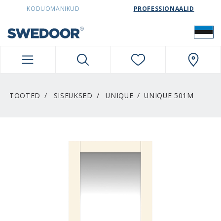
SWEDOORESTONIA NAVIGATION
KODUOMANIKUD
PROFESSIONAALID
TOOTED
SISEUKSED
UNIQUE
UNIQUE 501M