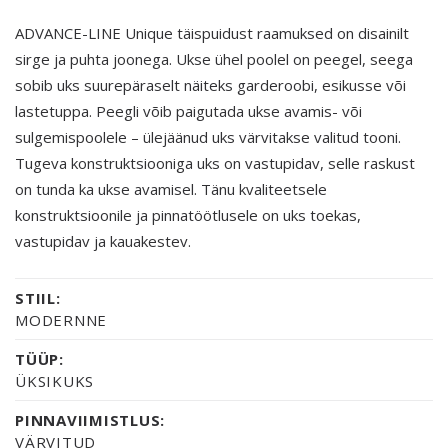
ADVANCE-LINE Unique täispuidust raamuksed on disainilt
sirge ja puhta joonega. Ukse ühel poolel on peegel, seega
sobib uks suurepäraselt näiteks garderoobi, esikusse või
lastetuppa. Peegli võib paigutada ukse avamis- või
sulgemispoolele – ülejäänud uks värvitakse valitud tooni.
Tugeva konstruktsiooniga uks on vastupidav, selle raskust
on tunda ka ukse avamisel. Tänu kvaliteetsele
konstruktsioonile ja pinnatöötlusele on uks toekas,
vastupidav ja kauakestev.
STIIL:
MODERNNE
TÜÜP:
ÜKSIKUKS
PINNAVIIMISTLUS:
VÄRVITUD