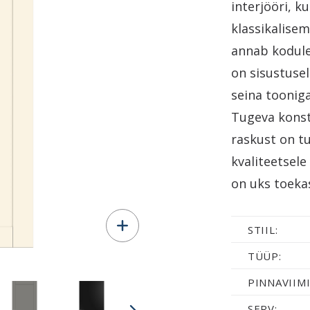
interjööri, k
klassikalisem
annab kodule
on sisustuse
seina toonig
Tugeva konst
raskust on t
kvaliteetsele
on uks toekas
STIIL:
TÜÜP:
PINNAVIIMI
SERV: