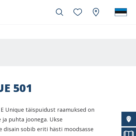
E 501
E Unique täispuidust raamuksed on
ge ja puhta joonega. Ukse
e disain sobib eriti hästi moodsasse