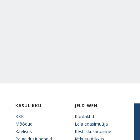
KASULIKKU
JELD-WEN
KKK
Kontaktid
Mõõdud
Leia edasimüüja
Käelisus
Kestlikkusaruanne
Paigaldusjuhendid
Jätkusuutlikkus