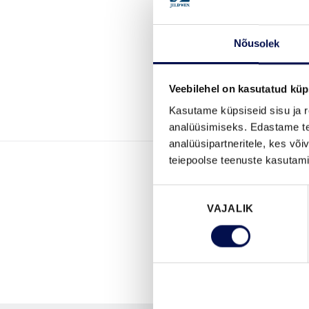
Nõusolek
Veebilehel on kasutatud küp
Kasutame küpsiseid sisu ja r
analüüsimiseks. Edastame tea
analüüsipartneritele, kes võ
teiepoolse teenuste kasutami
Nõusoleku
VAJALIK
valik