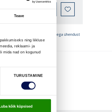
LEIA EDASIMÜÜJA
Teave
ROŠÜÜRE
Võta meiega ühendust
pakkumiseks ning liikluse
meedia, reklaami- ja
või mida nad on kogunud
TURUSTAMINE
Luba kõik küpsised