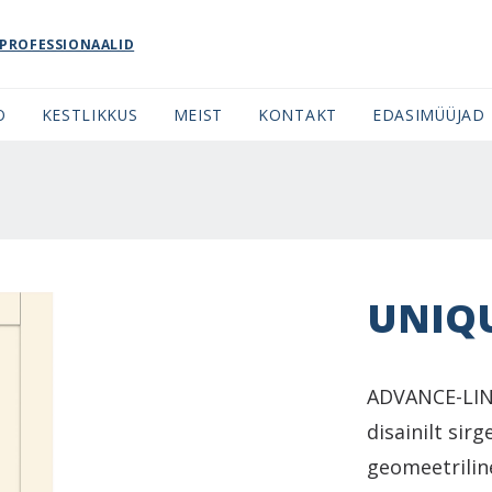
PROFESSIONAALID
O
KESTLIKKUS
MEIST
KONTAKT
EDASIMÜÜJAD
UNIQU
ADVANCE-LIN
disainilt sir
geomeetrilin