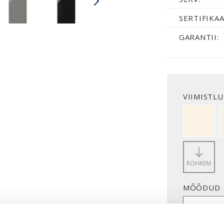
SERTIFIKAA
GARANTII:
VIIMISTLU
NCS S050
ROHKEM
MÕÕDUD