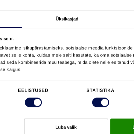
Üksikasjad
siseid.
VAATA B
eklaamide isikupärastamiseks, sotsiaalse meedia funktsioonide 
vet selle kohta, kuidas meie saiti kasutate, ka oma sotsiaalse 
ivad seda kombineerida muu teabega, mida olete neile esitanud 
se käigus.
FUNKTSIOONID
EELISTUSED
STATISTIKA
Luba valik