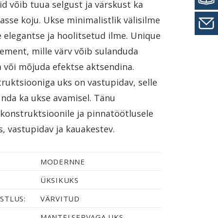
uid võib tuua selgust ja värskust ka
asse koju. Ukse minimalistlik välisilme
 elegantse ja hoolitsetud ilme. Unique
lement, mille värv võib sulanduda
a või mõjuda efektse aktsendina.
ruktsiooniga uks on vastupidav, selle
unda ka ukse avamisel. Tänu
 konstruktsioonile ja pinnatöötlusele
, vastupidav ja kauakestev.
MODERNNE
ÜKSIKUKS
STLUS:
VÄRVITUD
MANTELSERVAGA UKS