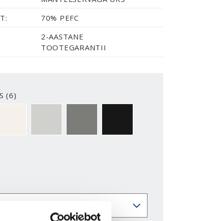
T:
70% PEFC
2-AASTANE
TOOTEGARANTII
S (6)
2-Y
NCS S0500-N
NCS S1502-G50Y
NCS S5500-N
NCS S9000-N