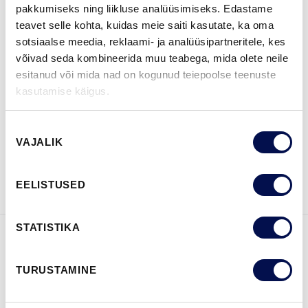
pakkumiseks ning liikluse analüüsimiseks. Edastame
MÕÕDUD
teavet selle kohta, kuidas meie saiti kasutate, ka oma
sotsiaalse meedia, reklaami- ja analüüsipartneritele, kes
võivad seda kombineerida muu teabega, mida olete neile
esitanud või mida nad on kogunud teiepoolse teenuste
kasutamise käigus.
LEIA EDASIMÜÜJA
Nõusoleku
VAJALIK
valik
VAATA
Võta meiega
BROŠÜÜRE
ühendust
EELISTUSED
STATISTIKA
FUNKTSIOONID
TURUSTAMINE