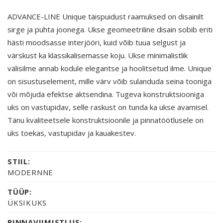
ADVANCE-LINE Unique täispuidust raamuksed on disainilt
sirge ja puhta joonega. Ukse geomeetriline disain sobib eriti
hästi moodsasse interjööri, kuid võib tuua selgust ja
värskust ka klassikalisemasse koju. Ukse minimalistlik
välisilme annab kodule elegantse ja hoolitsetud ilme. Unique
on sisustuselement, mille värv võib sulanduda seina tooniga
või mõjuda efektse aktsendina. Tugeva konstruktsiooniga
uks on vastupidav, selle raskust on tunda ka ukse avamisel.
Tänu kvaliteetsele konstruktsioonile ja pinnatöötlusele on
uks toekas, vastupidav ja kauakestev.
STIIL:
MODERNNE
TÜÜP:
ÜKSIKUKS
PINNAVIIMISTLUS: