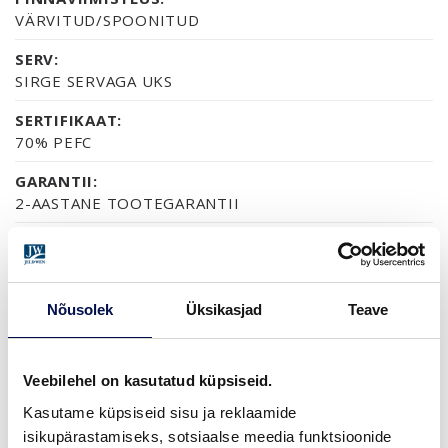
VÄRVITUD/SPOONITUD
SERV:
SIRGE SERVAGA UKS
SERTIFIKAAT:
70% PEFC
GARANTII:
2-AASTANE TOOTEGARANTII
VIIMISTLUS (7)
Nõusolek
Üksikasjad
Teave
NCS S0502-Y
NCS S0500-N
ERITOON (NCS S)
TAMMESPOON, VERTIKA
PÄHKLISPOON,
Veebilehel on kasutatud küpsiseid.
Kasutame küpsiseid sisu ja reklaamide
ROHKEM
isikupärastamiseks, sotsiaalse meedia funktsioonide