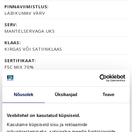
PINNAVIIMISTLUS:
LÄBIKUMAV VÄRV
SERV:
MANTELSERVAGA UKS
KLAAS:
KIRGAS VÕI SATIINKLAAS
SERTIFIKAAT:
FSC MIX 70%
GARANTII:
2-AASTANE TOOTEGARANTII
Nõusolek
Üksikasjad
Teave
VIIMISTLUS (3)
Veebilehel on kasutatud küpsiseid.
VALGE LAKK
PEITSITUD JA LAKITUD, HALL
PEITSITUD JA LAKITUD, PÄHKEL
Kasutame küpsiseid sisu ja reklaamide
isikupärastamiseks, sotsiaalse meedia funktsioonide