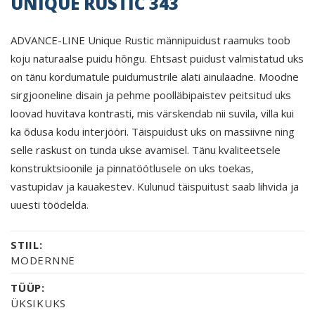
UNIQUE RUSTIC 343
ADVANCE-LINE Unique Rustic männipuidust raamuks toob
koju naturaalse puidu hõngu. Ehtsast puidust valmistatud uks
on tänu kordumatule puidumustrile alati ainulaadne. Moodne
sirgjooneline disain ja pehme poolläbipaistev peitsitud uks
loovad huvitava kontrasti, mis värskendab nii suvila, villa kui
ka õdusa kodu interjööri. Täispuidust uks on massiivne ning
selle raskust on tunda ukse avamisel. Tänu kvaliteetsele
konstruktsioonile ja pinnatöötlusele on uks toekas,
vastupidav ja kauakestev. Kulunud täispuitust saab lihvida ja
uuesti töödelda.
STIIL:
MODERNNE
TÜÜP:
ÜKSIKUKS