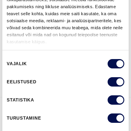
pakkumiseks ning liikluse analüüsimiseks. Edastame
MÕÕDUD
teavet selle kohta, kuidas meie saiti kasutate, ka oma
sotsiaalse meedia, reklaami- ja analüüsipartneritele, kes
võivad seda kombineerida muu teabega, mida olete neile
esitanud või mida nad on kogunud teiepoolse teenuste
kasutamise käigus.
LEIA EDASIMÜÜJA
Nõusoleku
VAJALIK
valik
VAATA
Võta meiega
BROŠÜÜRE
ühendust
EELISTUSED
STATISTIKA
FUNKTSIOONID
TURUSTAMINE