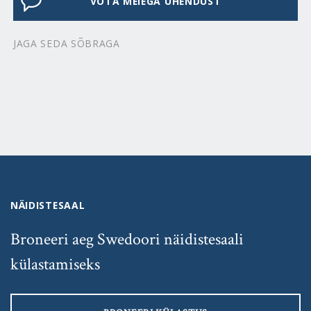
VÕTA MEIEGA ÜHENDUST
JAGA SEDA SÕBRAGA
NÄIDISTESAAL
Broneeri aeg Swedoori näidistesaali
külastamiseks