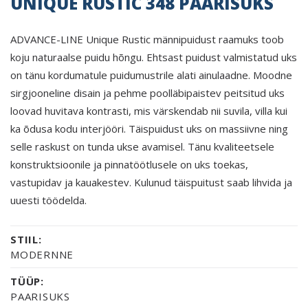
UNIQUE RUSTIC 348 PAARISUKS
ADVANCE-LINE Unique Rustic männipuidust raamuks toob
koju naturaalse puidu hõngu. Ehtsast puidust valmistatud uks
on tänu kordumatule puidumustrile alati ainulaadne. Moodne
sirgjooneline disain ja pehme poolläbipaistev peitsitud uks
loovad huvitava kontrasti, mis värskendab nii suvila, villa kui
ka õdusa kodu interjööri. Täispuidust uks on massiivne ning
selle raskust on tunda ukse avamisel. Tänu kvaliteetsele
konstruktsioonile ja pinnatöötlusele on uks toekas,
vastupidav ja kauakestev. Kulunud täispuitust saab lihvida ja
uuesti töödelda.
STIIL:
MODERNNE
TÜÜP:
PAARISUKS