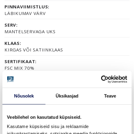
PINNAVIIMISTLUS:
LÄBIKUMAV VÄRV
SERV:
MANTELSERVAGA UKS
KLAAS:
KIRGAS VÕI SATIINKLAAS
SERTIFIKAAT:
FSC MIX 70%
GARANTII:
2-AASTANE TOOTEGARANTII
Nõusolek
Üksikasjad
Teave
VIIMISTLUS (3)
Veebilehel on kasutatud küpsiseid.
VALGE LAKK
PEITSITUD JA LAKITUD, HALL
PEITSITUD JA LAKITUD, PÄHKEL
Kasutame küpsiseid sisu ja reklaamide
isikupärastamiseks, sotsiaalse meedia funktsioonide