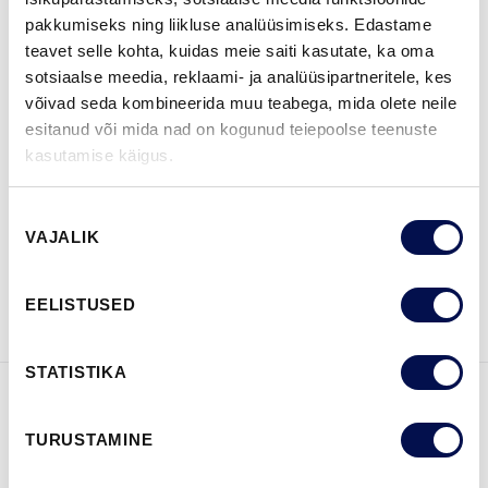
pakkumiseks ning liikluse analüüsimiseks. Edastame
MÕÕDUD
teavet selle kohta, kuidas meie saiti kasutate, ka oma
sotsiaalse meedia, reklaami- ja analüüsipartneritele, kes
võivad seda kombineerida muu teabega, mida olete neile
esitanud või mida nad on kogunud teiepoolse teenuste
kasutamise käigus.
LEIA EDASIMÜÜJA
Nõusoleku
VAJALIK
valik
VAATA
Võta meiega
BROŠÜÜRE
ühendust
EELISTUSED
STATISTIKA
FUNKTSIOONID
TURUSTAMINE