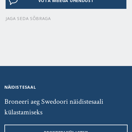
VÕTA MEIEGA ÜHENDUST
JAGA SEDA SÕBRAGA
NÄIDISTESAAL
Broneeri aeg Swedoori näidistesaali
külastamiseks