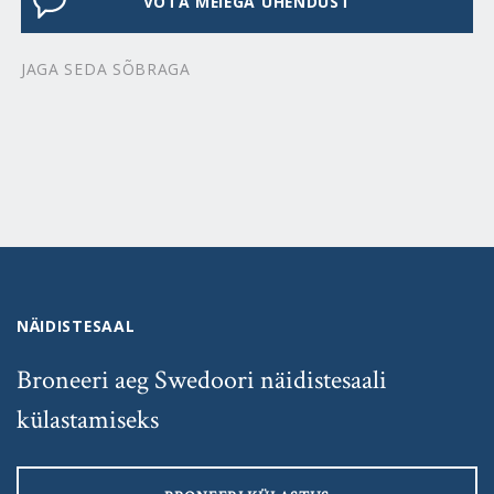
VÕTA MEIEGA ÜHENDUST
JAGA SEDA SÕBRAGA
NÄIDISTESAAL
Broneeri aeg Swedoori näidistesaali
külastamiseks