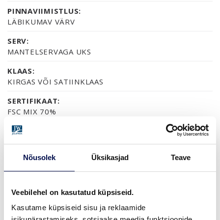
PINNAVIIMISTLUS:
LÄBIKUMAV VÄRV
SERV:
MANTELSERVAGA UKS
KLAAS:
KIRGAS VÕI SATIINKLAAS
SERTIFIKAAT:
FSC MIX 70%
GARANTII:
2-AASTANE TOOTEGARANTII
Nõusolek
Üksikasjad
Teave
VIIMISTLUS (3)
Veebilehel on kasutatud küpsiseid.
VALGE LAKK
PEITSITUD JA LAKITUD, HALL
PEITSITUD JA LAKITUD, PÄHKEL
Kasutame küpsiseid sisu ja reklaamide
isikupärastamiseks, sotsiaalse meedia funktsioonide