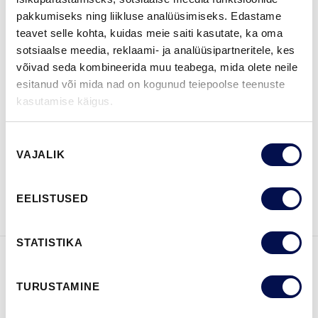
pakkumiseks ning liikluse analüüsimiseks. Edastame
MÕÕDUD
teavet selle kohta, kuidas meie saiti kasutate, ka oma
sotsiaalse meedia, reklaami- ja analüüsipartneritele, kes
võivad seda kombineerida muu teabega, mida olete neile
esitanud või mida nad on kogunud teiepoolse teenuste
kasutamise käigus.
LEIA EDASIMÜÜJA
Nõusoleku
VAJALIK
valik
VAATA
Võta meiega
BROŠÜÜRE
ühendust
EELISTUSED
STATISTIKA
FUNKTSIOONID
TURUSTAMINE