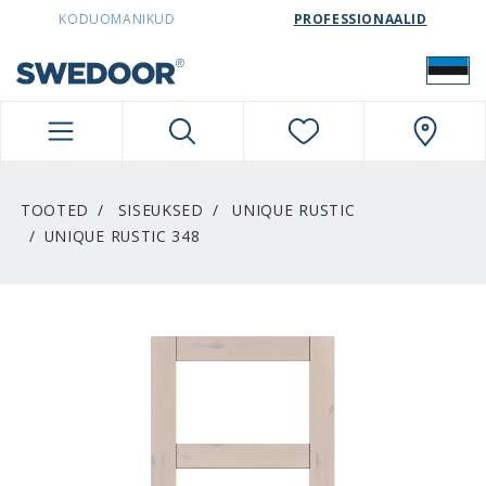
SWEDOORESTONIA NAVIGATION
KODUOMANIKUD
PROFESSIONAALID
TOOTED
SISEUKSED
UNIQUE RUSTIC
UNIQUE RUSTIC 348