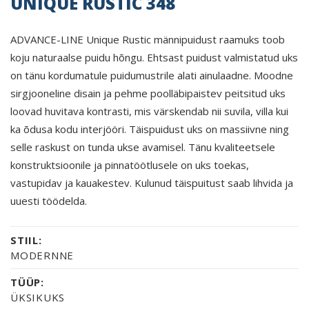
UNIQUE RUSTIC 348
ADVANCE-LINE Unique Rustic männipuidust raamuks toob
koju naturaalse puidu hõngu. Ehtsast puidust valmistatud uks
on tänu kordumatule puidumustrile alati ainulaadne. Moodne
sirgjooneline disain ja pehme poolläbipaistev peitsitud uks
loovad huvitava kontrasti, mis värskendab nii suvila, villa kui
ka õdusa kodu interjööri. Täispuidust uks on massiivne ning
selle raskust on tunda ukse avamisel. Tänu kvaliteetsele
konstruktsioonile ja pinnatöötlusele on uks toekas,
vastupidav ja kauakestev. Kulunud täispuitust saab lihvida ja
uuesti töödelda.
STIIL:
MODERNNE
TÜÜP:
ÜKSIKUKS