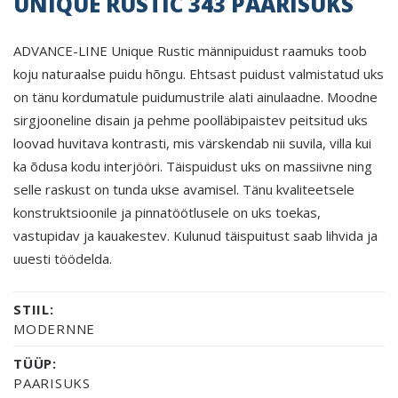
UNIQUE RUSTIC 343 PAARISUKS
ADVANCE-LINE Unique Rustic männipuidust raamuks toob
koju naturaalse puidu hõngu. Ehtsast puidust valmistatud uks
on tänu kordumatule puidumustrile alati ainulaadne. Moodne
sirgjooneline disain ja pehme poolläbipaistev peitsitud uks
loovad huvitava kontrasti, mis värskendab nii suvila, villa kui
ka õdusa kodu interjööri. Täispuidust uks on massiivne ning
selle raskust on tunda ukse avamisel. Tänu kvaliteetsele
konstruktsioonile ja pinnatöötlusele on uks toekas,
vastupidav ja kauakestev. Kulunud täispuitust saab lihvida ja
uuesti töödelda.
STIIL:
MODERNNE
TÜÜP:
PAARISUKS