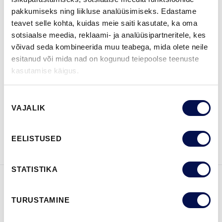
pakkumiseks ning liikluse analüüsimiseks. Edastame
MÕÕDUD
teavet selle kohta, kuidas meie saiti kasutate, ka oma
sotsiaalse meedia, reklaami- ja analüüsipartneritele, kes
võivad seda kombineerida muu teabega, mida olete neile
esitanud või mida nad on kogunud teiepoolse teenuste
kasutamise käigus.
LEIA EDASIMÜÜJA
Nõusoleku
VAJALIK
valik
VAATA
Võta meiega
BROŠÜÜRE
ühendust
EELISTUSED
STATISTIKA
FUNKTSIOONID
TURUSTAMINE