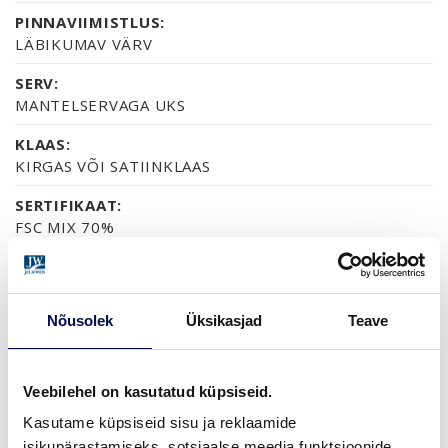
PINNAVIIMISTLUS:
LÄBIKUMAV VÄRV
SERV:
MANTELSERVAGA UKS
KLAAS:
KIRGAS VÕI SATIINKLAAS
SERTIFIKAAT:
FSC MIX 70%
GARANTII:
2-AASTANE TOOTEGARANTII
Nõusolek
Üksikasjad
Teave
VIIMISTLUS (3)
Veebilehel on kasutatud küpsiseid.
VALGE LAKK
PEITSITUD JA LAKITUD, HALL
PEITSITUD JA LAKITUD, PÄHKEL
Kasutame küpsiseid sisu ja reklaamide
isikupärastamiseks, sotsiaalse meedia funktsioonide