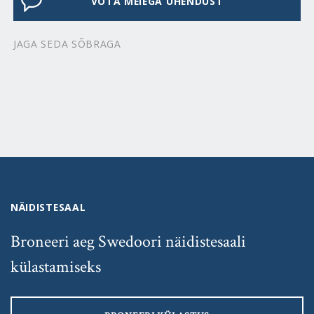
VÕTA MEIEGA ÜHENDUST
JAGA SEDA SÕBRAGA
NÄIDISTESAAL
Broneeri aeg Swedoori näidistesaali
külastamiseks