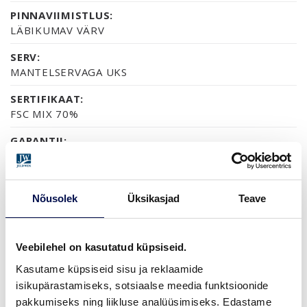
PINNAVIIMISTLUS:
LÄBIKUMAV VÄRV
SERV:
MANTELSERVAGA UKS
SERTIFIKAAT:
FSC MIX 70%
GARANTII:
2-AASTANE TOOTEGARANTII
Nõusolek
Üksikasjad
Teave
VIIMISTLUS (3)
VALGE LAKK
PEITSITUD JA LAKITUD, HALL
PEITSITUD JA LAKITUD, PÄHKEL
Veebilehel on kasutatud küpsiseid.
Kasutame küpsiseid sisu ja reklaamide
isikupärastamiseks, sotsiaalse meedia funktsioonide
MÕÕDUD
pakkumiseks ning liikluse analüüsimiseks. Edastame