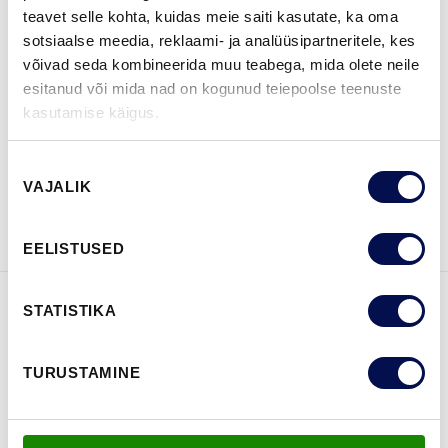
teavet selle kohta, kuidas meie saiti kasutate, ka oma
sotsiaalse meedia, reklaami- ja analüüsipartneritele, kes
võivad seda kombineerida muu teabega, mida olete neile
esitanud või mida nad on kogunud teiepoolse teenuste
LEIA EDASIMÜÜJA
kasutamise käigus.
Nõusoleku
VAATA
Võta meiega
VAJALIK
valik
BROŠÜÜRE
ühendust
EELISTUSED
STATISTIKA
FUNKTSIOONID
TURUSTAMINE