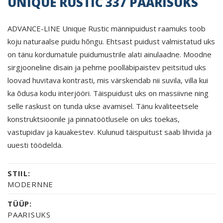
UNIQUE RUSTIC 337 PAARISUKS
ADVANCE-LINE Unique Rustic männipuidust raamuks toob
koju naturaalse puidu hõngu. Ehtsast puidust valmistatud uks
on tänu kordumatule puidumustrile alati ainulaadne. Moodne
sirgjooneline disain ja pehme poolläbipaistev peitsitud uks
loovad huvitava kontrasti, mis värskendab nii suvila, villa kui
ka õdusa kodu interjööri. Täispuidust uks on massiivne ning
selle raskust on tunda ukse avamisel. Tänu kvaliteetsele
konstruktsioonile ja pinnatöötlusele on uks toekas,
vastupidav ja kauakestev. Kulunud täispuitust saab lihvida ja
uuesti töödelda.
STIIL:
MODERNNE
TÜÜP:
PAARISUKS