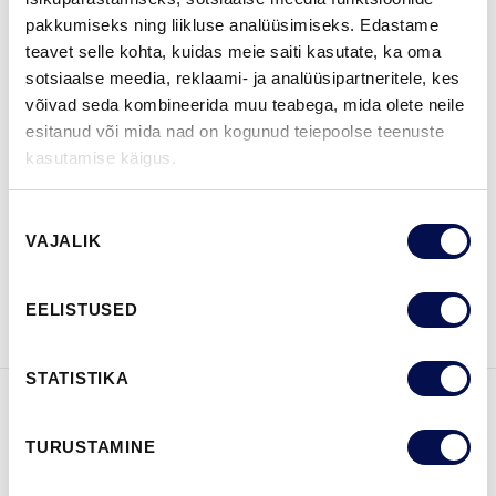
pakkumiseks ning liikluse analüüsimiseks. Edastame
MÕÕDUD
teavet selle kohta, kuidas meie saiti kasutate, ka oma
sotsiaalse meedia, reklaami- ja analüüsipartneritele, kes
võivad seda kombineerida muu teabega, mida olete neile
esitanud või mida nad on kogunud teiepoolse teenuste
kasutamise käigus.
LEIA EDASIMÜÜJA
Nõusoleku
VAJALIK
valik
VAATA
Võta meiega
BROŠÜÜRE
ühendust
EELISTUSED
STATISTIKA
FUNKTSIOONID
TURUSTAMINE