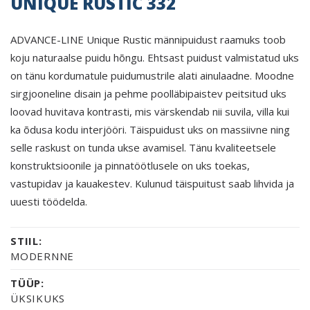
UNIQUE RUSTIC 332
ADVANCE-LINE Unique Rustic männipuidust raamuks toob
koju naturaalse puidu hõngu. Ehtsast puidust valmistatud uks
on tänu kordumatule puidumustrile alati ainulaadne. Moodne
sirgjooneline disain ja pehme poolläbipaistev peitsitud uks
loovad huvitava kontrasti, mis värskendab nii suvila, villa kui
ka õdusa kodu interjööri. Täispuidust uks on massiivne ning
selle raskust on tunda ukse avamisel. Tänu kvaliteetsele
konstruktsioonile ja pinnatöötlusele on uks toekas,
vastupidav ja kauakestev. Kulunud täispuitust saab lihvida ja
uuesti töödelda.
STIIL:
MODERNNE
TÜÜP:
ÜKSIKUKS