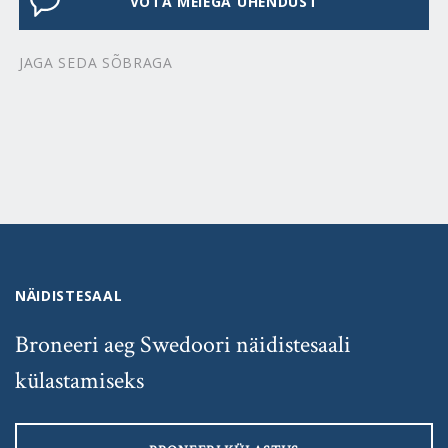
VÕTA MEIEGA ÜHENDUST
JAGA SEDA SÕBRAGA
NÄIDISTESAAL
Broneeri aeg Swedoori näidistesaali
külastamiseks