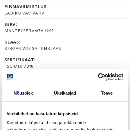
PINNAVIIMISTLUS:
LÄBIKUMAV VÄRV
SERV:
MANTELSERVAGA UKS
KLAAS:
KIRGAS VÕI SATIINKLAAS
SERTIFIKAAT:
FSC MIX 70%
GARANTII:
2-AASTANE TOOTEGARANTII
Nõusolek
Üksikasjad
Teave
VIIMISTLUS (3)
Veebilehel on kasutatud küpsiseid.
VALGE LAKK
PEITSITUD JA LAKITUD, HALL
PEITSITUD JA LAKITUD, PÄHKEL
Kasutame küpsiseid sisu ja reklaamide
isikupärastamiseks, sotsiaalse meedia funktsioonide