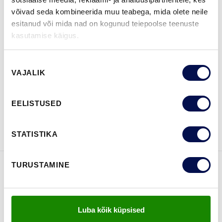
MÕÕDUD
võivad seda kombineerida muu teabega, mida olete neile
esitanud või mida nad on kogunud teiepoolse teenuste
kasutamise käigus.
Nõusoleku
LEIA EDASIMÜÜJA
VAJALIK
valik
EELISTUSED
VAATA
Võta meiega
BROŠÜÜRE
ühendust
STATISTIKA
TURUSTAMINE
FUNKTSIOONID
Luba kõik küpsised