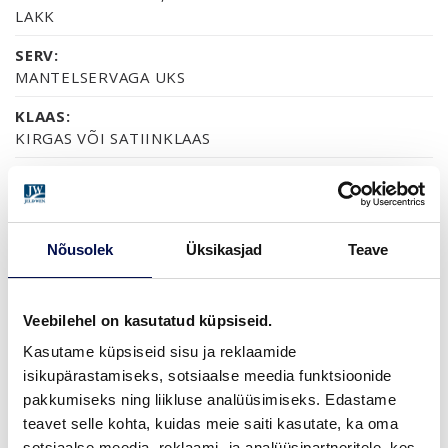
LAKK
SERV:
MANTELSERVAGA UKS
KLAAS:
KIRGAS VÕI SATIINKLAAS
SERTIFIKAAT:
FSC MIX 70%
GARANTII:
Nõusolek
Üksikasjad
Teave
2-AASTANE TOOTEGARANTII
Veebilehel on kasutatud küpsiseid.
VIIMISTLUS (3)
Kasutame küpsiseid sisu ja reklaamide
isikupärastamiseks, sotsiaalse meedia funktsioonide
VIIMISTLUSVALMIS
LAKITUD
VALGE LAKK
pakkumiseks ning liikluse analüüsimiseks. Edastame
teavet selle kohta, kuidas meie saiti kasutate, ka oma
sotsiaalse meedia, reklaami- ja analüüsipartneritele, kes