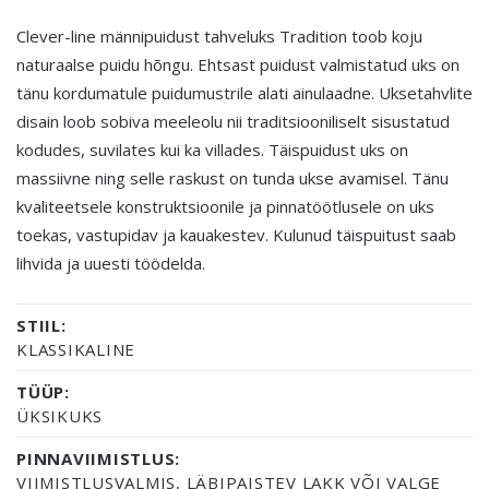
Clever-line männipuidust tahveluks Tradition toob koju
naturaalse puidu hõngu. Ehtsast puidust valmistatud uks on
tänu kordumatule puidumustrile alati ainulaadne. Uksetahvlite
disain loob sobiva meeleolu nii traditsiooniliselt sisustatud
kodudes, suvilates kui ka villades. Täispuidust uks on
massiivne ning selle raskust on tunda ukse avamisel. Tänu
kvaliteetsele konstruktsioonile ja pinnatöötlusele on uks
toekas, vastupidav ja kauakestev. Kulunud täispuitust saab
lihvida ja uuesti töödelda.
STIIL:
KLASSIKALINE
TÜÜP:
ÜKSIKUKS
PINNAVIIMISTLUS:
VIIMISTLUSVALMIS, LÄBIPAISTEV LAKK VÕI VALGE