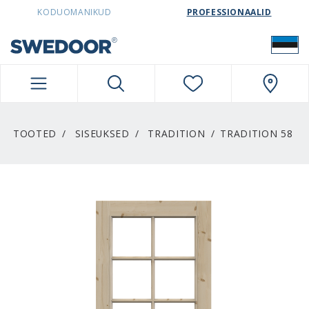
SWEDOORESTONIA NAVIGATION
KODUOMANIKUD
PROFESSIONAALID
TOOTED
SISEUKSED
TRADITION
TRADITION 58