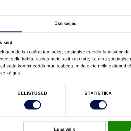
Üksikasjad
siseid.
VAATA B
eklaamide isikupärastamiseks, sotsiaalse meedia funktsioonide 
vet selle kohta, kuidas meie saiti kasutate, ka oma sotsiaalse 
ivad seda kombineerida muu teabega, mida olete neile esitanud 
se käigus.
FUNKTSIOONID
EELISTUSED
STATISTIKA
Luba valik