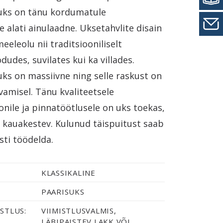
uks on tänu kordumatule
 alati ainulaadne. Uksetahvlite disain
eeleolu nii traditsiooniliselt
dudes, suvilates kui ka villades.
uks on massiivne ning selle raskust on
vamisel. Tänu kvaliteetsele
nile ja pinnatöötlusele on uks toekas,
a kauakestev. Kulunud täispuitust saab
esti töödelda.
KLASSIKALINE
PAARISUKS
STLUS:
VIIMISTLUSVALMIS,
LÄBIPAISTEV LAKK VÕI