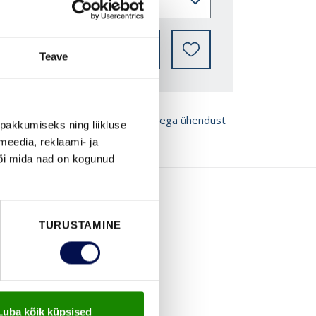
LEIA EDASIMÜÜJA
Teave
ROŠÜÜRE
Võta meiega ühendust
pakkumiseks ning liikluse
meedia, reklaami- ja
või mida nad on kogunud
TURUSTAMINE
Luba kõik küpsised