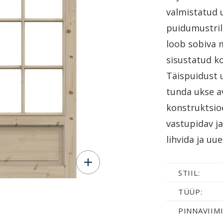
valmistatud 
puidumustrile
loob sobiva m
sisustatud ko
Täispuidust 
tunda ukse a
konstruktsioo
vastupidav j
lihvida ja uu
STIIL:
TÜÜP:
PINNAVIIMI