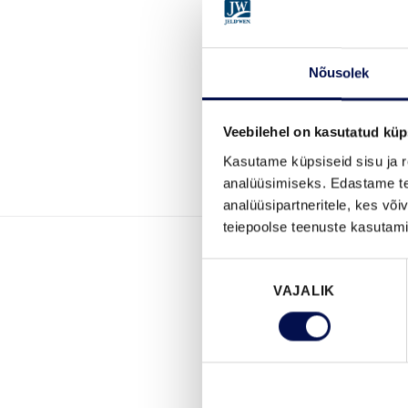
Nõusolek
Veebilehel on kasutatud küp
Kasutame küpsiseid sisu ja r
analüüsimiseks. Edastame tea
analüüsipartneritele, kes võ
teiepoolse teenuste kasutami
Nõusoleku
VAJALIK
valik