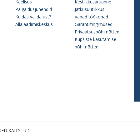
Käelisus
Kestlikkusaruanne
Paigaldusjuhendid
Jätkusuutlikkus
Kuidas valida ust?
Vabad töökohad
Allalaadimiskeskus
Garantiitingimused
Privaatsuspõhimõtted
Küpsiste kasutamise
põhimõtted
SED KAITSTUD