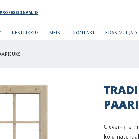
PROFESSIONAALID
O
KESTLIKKUS
MEIST
KONTAKT
EDASIMÜÜJAD
AARISUKS
TRADI
PAAR
Clever-line 
koju naturaa