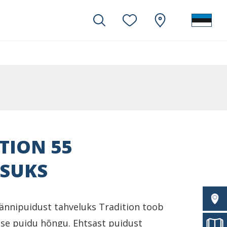
TION 55
ISUKS
männipuidust tahveluks Tradition toob
lse puidu hõngu. Ehtsast puidust