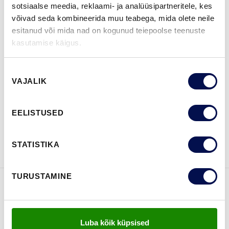
sotsiaalse meedia, reklaami- ja analüüsipartneritele, kes
võivad seda kombineerida muu teabega, mida olete neile
MÕÕDUD
esitanud või mida nad on kogunud teiepoolse teenuste
kasutamise käigus.
Nõusoleku
LEIA EDASIMÜÜJA
VAJALIK
valik
EELISTUSED
VAATA
Võta meiega
BROŠÜÜRE
ühendust
STATISTIKA
TURUSTAMINE
FUNKTSIOONID
Luba kõik küpsised