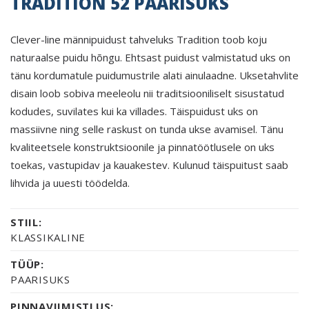
TRADITION 52 PAARISUKS
Clever-line männipuidust tahveluks Tradition toob koju
naturaalse puidu hõngu. Ehtsast puidust valmistatud uks on
tänu kordumatule puidumustrile alati ainulaadne. Uksetahvlite
disain loob sobiva meeleolu nii traditsiooniliselt sisustatud
kodudes, suvilates kui ka villades. Täispuidust uks on
massiivne ning selle raskust on tunda ukse avamisel. Tänu
kvaliteetsele konstruktsioonile ja pinnatöötlusele on uks
toekas, vastupidav ja kauakestev. Kulunud täispuitust saab
lihvida ja uuesti töödelda.
STIIL:
KLASSIKALINE
TÜÜP:
PAARISUKS
PINNAVIIMISTLUS: