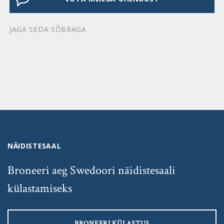
JAGA SEDA SÕBRAGA
NÄIDISTESAAL
Broneeri aeg Swedoori näidistesaali
külastamiseks
BRONEERI KÜLASTUS