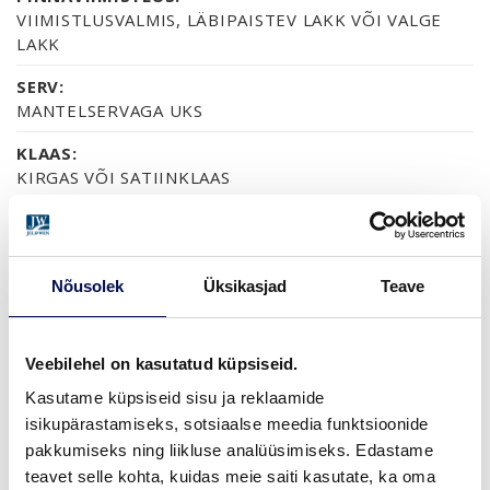
VIIMISTLUSVALMIS, LÄBIPAISTEV LAKK VÕI VALGE
LAKK
SERV:
MANTELSERVAGA UKS
KLAAS:
KIRGAS VÕI SATIINKLAAS
SERTIFIKAAT:
FSC MIX 70%
GARANTII:
Nõusolek
Üksikasjad
Teave
2-AASTANE TOOTEGARANTII
Veebilehel on kasutatud küpsiseid.
Kasutame küpsiseid sisu ja reklaamide
VIIMISTLUS (3)
isikupärastamiseks, sotsiaalse meedia funktsioonide
VIIMISTLUSVALMIS
LAKITUD
VALGE LAKK
pakkumiseks ning liikluse analüüsimiseks. Edastame
teavet selle kohta, kuidas meie saiti kasutate, ka oma