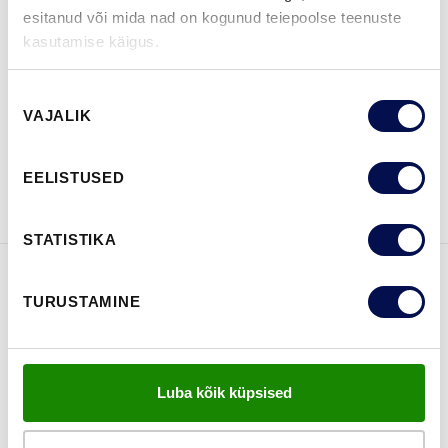
esitanud või mida nad on kogunud teiepoolse teenuste
kasutamise käigus.
LEIA EDASIMÜÜJA
Nõusoleku
VAJALIK
valik
VAATA
Võta meiega
EELISTUSED
BROŠÜÜRE
ühendust
STATISTIKA
FUNKTSIOONID
TURUSTAMINE
Luba kõik küpsised