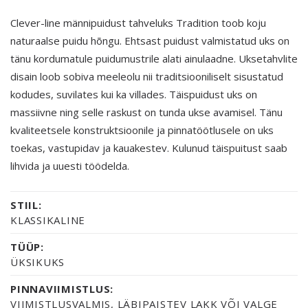
Clever-line männipuidust tahveluks Tradition toob koju
naturaalse puidu hõngu. Ehtsast puidust valmistatud uks on
tänu kordumatule puidumustrile alati ainulaadne. Uksetahvlite
disain loob sobiva meeleolu nii traditsiooniliselt sisustatud
kodudes, suvilates kui ka villades. Täispuidust uks on
massiivne ning selle raskust on tunda ukse avamisel. Tänu
kvaliteetsele konstruktsioonile ja pinnatöötlusele on uks
toekas, vastupidav ja kauakestev. Kulunud täispuitust saab
lihvida ja uuesti töödelda.
STIIL:
KLASSIKALINE
TÜÜP:
ÜKSIKUKS
PINNAVIIMISTLUS:
VIIMISTLUSVALMIS, LÄBIPAISTEV LAKK VÕI VALGE