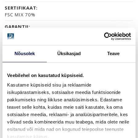
SERTIFIKAAT:
FSC MIX 70%
GARANTII:
2-AASTANE TOOTEGARANTII
Nõusolek
Üksikasjad
Teave
VIIMISTLUS (1)
NCS S0502-Y
Veebilehel on kasutatud küpsiseid.
Kasutame küpsiseid sisu ja reklaamide
isikupärastamiseks, sotsiaalse meedia funktsioonide
MÕÕDUD
pakkumiseks ning liikluse analüüsimiseks. Edastame
teavet selle kohta, kuidas meie saiti kasutate, ka oma
sotsiaalse meedia, reklaami- ja analüüsipartneritele, kes
võivad seda kombineerida muu teabega, mida olete neile
esitanud või mida nad on kogunud teiepoolse teenuste
LEIA EDASIMÜÜJA
kasutamise käigus.