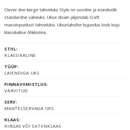
Clever-line kerge tahveluks Style on soodne ja esinduslik
standardne vaheuks. Ukse disain jäljendab Craft
massiivpuidust tahveluksi. Uksetahvlite kujundus loob koju
klassikalise õhkkonna.
STIIL:
KLASSIKALINE
TÜÜP:
LAIENDIGA UKS
PINNAVIIMISTLUS:
VÄRVITUD
SERV:
MANTELSERVAGA UKS
KLAAS:
KIRGAS VÕI SATIINKLAAS