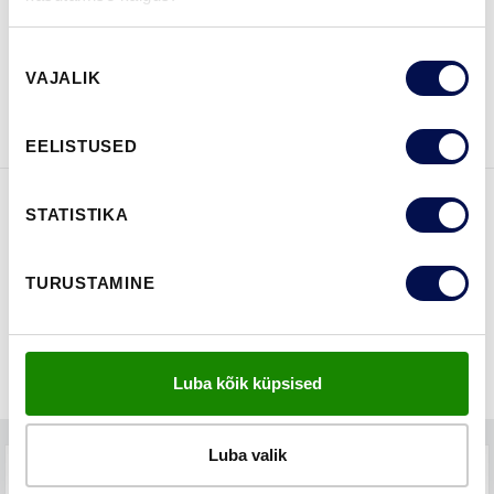
Nõusoleku
VAATA
Võta meiega
VAJALIK
valik
BROŠÜÜRE
ühendust
EELISTUSED
STATISTIKA
FUNKTSIOONID
TURUSTAMINE
Luba kõik küpsised
Luba valik
TEHNILINE KIRJELDUS