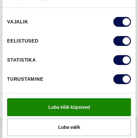
Nõusoleku
VAATA
Võta meiega
VAJALIK
valik
BROŠÜÜRE
ühendust
EELISTUSED
STATISTIKA
FUNKTSIOONID
TURUSTAMINE
Luba kõik küpsised
Luba valik
TEHNILINE KIRJELDUS