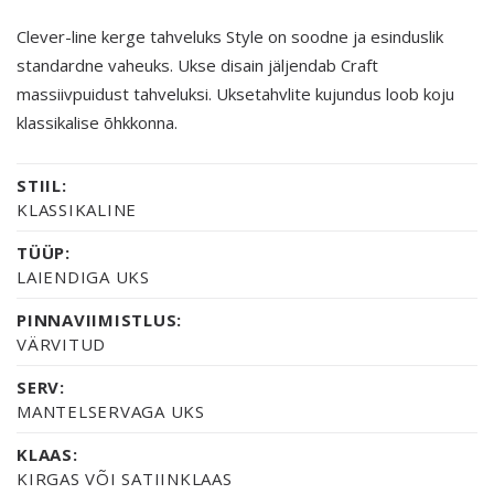
Clever-line kerge tahveluks Style on soodne ja esinduslik
standardne vaheuks. Ukse disain jäljendab Craft
massiivpuidust tahveluksi. Uksetahvlite kujundus loob koju
klassikalise õhkkonna.
STIIL:
KLASSIKALINE
TÜÜP:
LAIENDIGA UKS
PINNAVIIMISTLUS:
VÄRVITUD
SERV:
MANTELSERVAGA UKS
KLAAS:
KIRGAS VÕI SATIINKLAAS