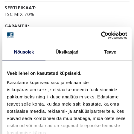
SERTIFIKAAT:
FSC MIX 70%
GARANTII:
2-AASTANE TOOTEGARANTII
Nõusolek
Üksikasjad
Teave
VIIMISTLUS (1)
NCS S0502-Y
Veebilehel on kasutatud küpsiseid.
Kasutame küpsiseid sisu ja reklaamide
isikupärastamiseks, sotsiaalse meedia funktsioonide
MÕÕDUD
pakkumiseks ning liikluse analüüsimiseks. Edastame
teavet selle kohta, kuidas meie saiti kasutate, ka oma
sotsiaalse meedia, reklaami- ja analüüsipartneritele, kes
võivad seda kombineerida muu teabega, mida olete neile
esitanud või mida nad on kogunud teiepoolse teenuste
LEIA EDASIMÜÜJA
kasutamise käigus.