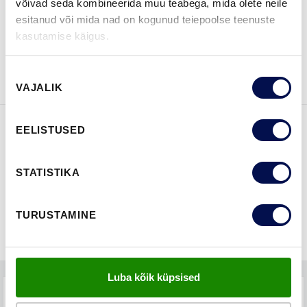
võivad seda kombineerida muu teabega, mida olete neile
esitanud või mida nad on kogunud teiepoolse teenuste
kasutamise käigus.
VAATA
Võta meiega
BROŠÜÜRE
ühendust
Nõusoleku
VAJALIK
valik
EELISTUSED
FUNKTSIOONID
STATISTIKA
TURUSTAMINE
Luba kõik küpsised
TEHNILINE KIRJELDUS