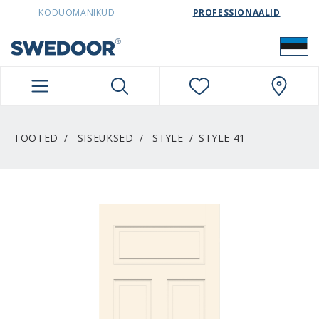
SWEDOORESTONIA NAVIGATION
KODUOMANIKUD
PROFESSIONAALID
TOOTED
SISEUKSED
STYLE
STYLE 41