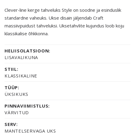
Clever-line kerge tahveluks Style on soodne ja esinduslik
standardne vaheuks. Ukse disain jäljendab Craft
massiivpuidust tahveluksi. Uksetahvlite kujundus loob koju
klassikalise õhkkonna.
HELIISOLATSIOON:
LISAVALIKUNA
STIIL:
KLASSIKALINE
TÜÜP:
ÜKSIKUKS
PINNAVIIMISTLUS:
VÄRVITUD
SERV:
MANTELSERVAGA UKS