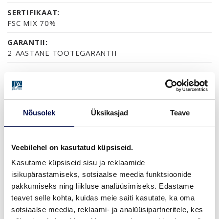
SERTIFIKAAT:
FSC MIX 70%
GARANTII:
2-AASTANE TOOTEGARANTII
VIIMISTLUS (1)
NCS S0502-Y
Nõusolek
Üksikasjad
Teave
Veebilehel on kasutatud küpsiseid.
MÕÕDUD
Kasutame küpsiseid sisu ja reklaamide
isikupärastamiseks, sotsiaalse meedia funktsioonide
pakkumiseks ning liikluse analüüsimiseks. Edastame
teavet selle kohta, kuidas meie saiti kasutate, ka oma
LEIA EDASIMÜÜJA
sotsiaalse meedia, reklaami- ja analüüsipartneritele, kes