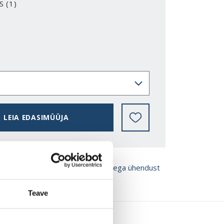
S (1)
2-Y
LEIA EDASIMÜÜJA
ROŠÜÜRE
Võta meiega ühendust
Teave