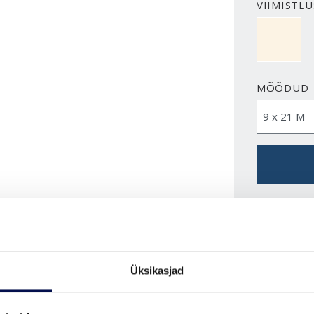
VIIMISTLU
NCS S050
MÕÕDUD
VAATA B
Üksikasjad