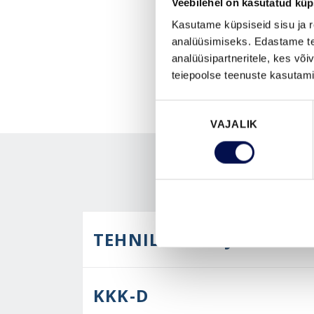
Veebilehel on kasutatud küp
Kasutame küpsiseid sisu ja r
analüüsimiseks. Edastame tea
analüüsipartneritele, kes võ
teiepoolse teenuste kasutami
Nõusoleku
VAJALIK
valik
TEHNILINE KIRJELDUS
KKK-D