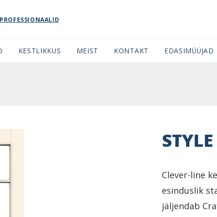
PROFESSIONAALID
O
KESTLIKKUS
MEIST
KONTAKT
EDASIMÜÜJAD
STYLE
Clever-line k
esinduslik s
jäljendab Cra