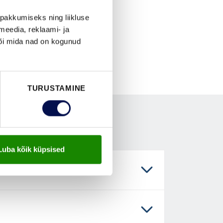
pakkumiseks ning liikluse
meedia, reklaami- ja
või mida nad on kogunud
TURUSTAMINE
Luba kõik küpsised