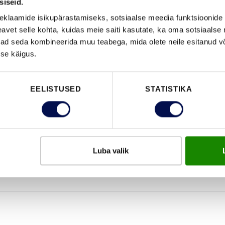
siseid.
FUNKTSIOONID
eklaamide isikupärastamiseks, sotsiaalse meedia funktsioonide 
vet selle kohta, kuidas meie saiti kasutate, ka oma sotsiaalse 
ivad seda kombineerida muu teabega, mida olete neile esitanud 
se käigus.
EELISTUSED
STATISTIKA
Luba valik