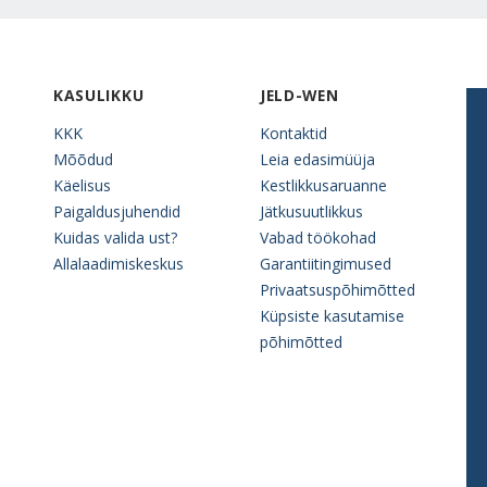
KASULIKKU
JELD-WEN
KKK
Kontaktid
Mõõdud
Leia edasimüüja
Käelisus
Kestlikkusaruanne
Paigaldusjuhendid
Jätkusuutlikkus
Kuidas valida ust?
Vabad töökohad
Allalaadimiskeskus
Garantiitingimused
Privaatsuspõhimõtted
Küpsiste kasutamise
põhimõtted