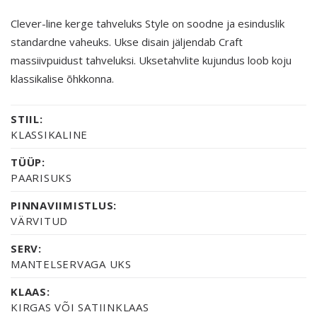
Clever-line kerge tahveluks Style on soodne ja esinduslik
standardne vaheuks. Ukse disain jäljendab Craft
massiivpuidust tahveluksi. Uksetahvlite kujundus loob koju
klassikalise õhkkonna.
STIIL:
KLASSIKALINE
TÜÜP:
PAARISUKS
PINNAVIIMISTLUS:
VÄRVITUD
SERV:
MANTELSERVAGA UKS
KLAAS:
KIRGAS VÕI SATIINKLAAS