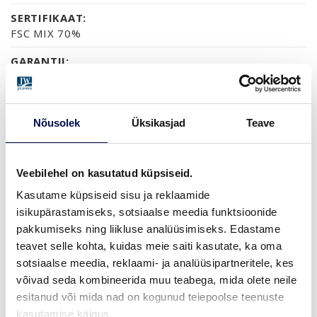
SERTIFIKAAT:
FSC MIX 70%
GARANTII:
2-AASTANE TOOTEGARANTII
Nõusolek
Üksikasjad
Teave
VIIMISTLUS (1)
NCS S0502-Y
Veebilehel on kasutatud küpsiseid.
Kasutame küpsiseid sisu ja reklaamide
isikupärastamiseks, sotsiaalse meedia funktsioonide
MÕÕDUD
pakkumiseks ning liikluse analüüsimiseks. Edastame
teavet selle kohta, kuidas meie saiti kasutate, ka oma
sotsiaalse meedia, reklaami- ja analüüsipartneritele, kes
võivad seda kombineerida muu teabega, mida olete neile
esitanud või mida nad on kogunud teiepoolse teenuste
LEIA EDASIMÜÜJA
kasutamise käigus.