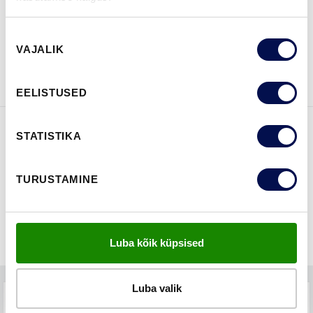
Nõusoleku
VAATA
Võta meiega
VAJALIK
valik
BROŠÜÜRE
ühendust
EELISTUSED
STATISTIKA
FUNKTSIOONID
TURUSTAMINE
Luba kõik küpsised
Luba valik
TEHNILINE KIRJELDUS