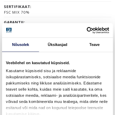
SERTIFIKAAT:
FSC MIX 70%
GARANTII:
2-AASTANE TOOTEGARANTII
Nõusolek
Üksikasjad
Teave
VIIMISTLUS (1)
NCS S0502-Y
Veebilehel on kasutatud küpsiseid.
Kasutame küpsiseid sisu ja reklaamide
isikupärastamiseks, sotsiaalse meedia funktsioonide
MÕÕDUD
pakkumiseks ning liikluse analüüsimiseks. Edastame
teavet selle kohta, kuidas meie saiti kasutate, ka oma
sotsiaalse meedia, reklaami- ja analüüsipartneritele, kes
võivad seda kombineerida muu teabega, mida olete neile
esitanud või mida nad on kogunud teiepoolse teenuste
LEIA EDASIMÜÜJA
kasutamise käigus.