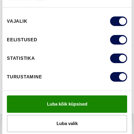
Nõusoleku
VAATA
Võta meiega
VAJALIK
valik
BROŠÜÜRE
ühendust
EELISTUSED
STATISTIKA
FUNKTSIOONID
TURUSTAMINE
Luba kõik küpsised
Luba valik
TEHNILINE KIRJELDUS