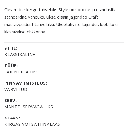
Clever-line kerge tahveluks Style on soodne ja esinduslik
standardne vaheuks. Ukse disain jäljendab Craft
massiivpuidust tahveluksi. Uksetahvlite kujundus loob koju
klassikalise õhkkonna.
STIIL:
KLASSIKALINE
TÜÜP:
LAIENDIGA UKS
PINNAVIIMISTLUS:
VÄRVITUD
SERV:
MANTELSERVAGA UKS
KLAAS:
KIRGAS VÕI SATIINKLAAS