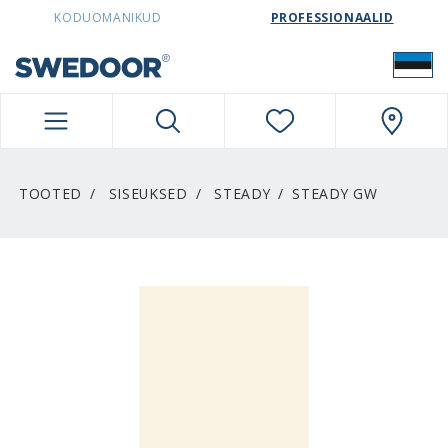
SWEDOORESTONIA NAVIGATION
KODUOMANIKUD
PROFESSIONAALID
TOOTED
SISEUKSED
STEADY
STEADY GW