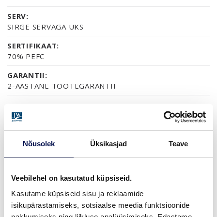
SERV:
SIRGE SERVAGA UKS
SERTIFIKAAT:
70% PEFC
GARANTII:
2-AASTANE TOOTEGARANTII
VIIMISTLUS (16)
NCS S0502-Y
NCS S0500-N
NCS S1502-G50Y
NCS S5500-N
NCS S9000-N
Nõusolek
Üksikasjad
Teave
Veebilehel on kasutatud küpsiseid.
ROHKEM
Kasutame küpsiseid sisu ja reklaamide
isikupärastamiseks, sotsiaalse meedia funktsioonide
MÕÕDUD
pakkumiseks ning liikluse analüüsimiseks. Edastame