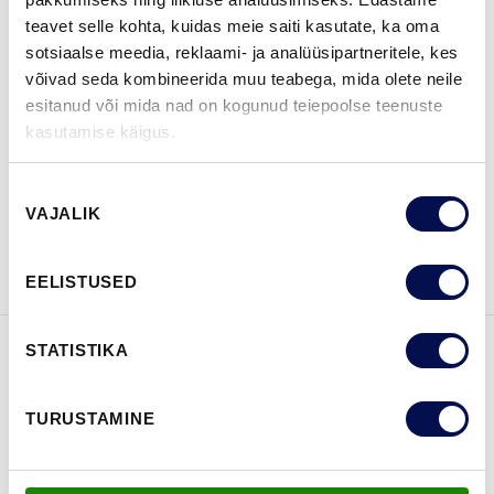
teavet selle kohta, kuidas meie saiti kasutate, ka oma
sotsiaalse meedia, reklaami- ja analüüsipartneritele, kes
võivad seda kombineerida muu teabega, mida olete neile
esitanud või mida nad on kogunud teiepoolse teenuste
LEIA EDASIMÜÜJA
kasutamise käigus.
Nõusoleku
VAJALIK
VAATA
Võta meiega
valik
BROŠÜÜRE
ühendust
EELISTUSED
STATISTIKA
FUNKTSIOONID
TURUSTAMINE