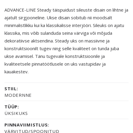
ADVANCE-LINE Steady täispuidust sileuste disain on lihtne ja
ajatult sirgjooneline. Ukse disain sobitub nii moodsalt
minimalistlikku kui ka klassikalisse interjööri. Sileuks on ajatu
klassika, mis võib sulanduda seina värviga või mõjuda
dekoratiivse aktsendina. Steady uks on massiivne ja
konstruktsioonilt tugev ning selle kvaliteet on tunda juba
ukse avamisel. Tänu tugevale konstruktsioonile ja
kvaliteetsele pinnatöötlusele on uks vastupidav ja
kauakestev.
STIIL:
MODERNNE
TÜÜP:
ÜKSIKUKS
PINNAVIIMISTLUS:
VÄRVITUD/SPOONITUD