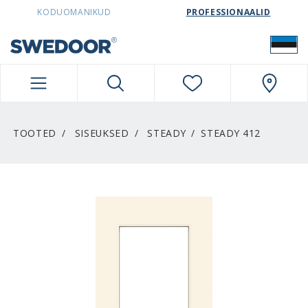
SWEDOORESTONIA NAVIGATION
KODUOMANIKUD
PROFESSIONAALID
TOOTED
SISEUKSED
STEADY
STEADY 412