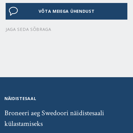
VÕTA MEIEGA ÜHENDUST
JAGA SEDA SÕBRAGA
NÄIDISTESAAL
Broneeri aeg Swedoori näidistesaali
külastamiseks