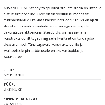
ADVANCE-LINE Steady täispuidust sileuste disain on lihtne ja
ajatult sirgjooneline. Ukse disain sobitub nii moodsalt
minimalistlikku kui ka klassikalisse interjööri. Sileuks on ajatu
klassika, mis võib sulanduda seina värviga või mõjuda
dekoratiivse aktsendina. Steady uks on massiivne ja
konstruktsioonilt tugev ning selle kvaliteet on tunda juba
ukse avamisel. Tänu tugevale konstruktsioonile ja
kvaliteetsele pinnatöötlusele on uks vastupidav ja
kauakestev.
STIIL:
MODERNNE
TÜÜP:
ÜKSIKUKS
PINNAVIIMISTLUS:
VÄRVITUD