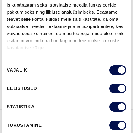
isikupärastamiseks, sotsiaalse meedia funktsioonide
ROHKEM
pakkumiseks ning liikluse analüüsimiseks. Edastame
teavet selle kohta, kuidas meie saiti kasutate, ka oma
MÕÕDUD
sotsiaalse meedia, reklaami- ja analüüsipartneritele, kes
võivad seda kombineerida muu teabega, mida olete neile
esitanud või mida nad on kogunud teiepoolse teenuste
kasutamise käigus.
LEIA EDASIMÜÜJA
Nõusoleku
VAJALIK
valik
VAATA
Võta meiega
EELISTUSED
BROŠÜÜRE
ühendust
STATISTIKA
TURUSTAMINE
FUNKTSIOONID