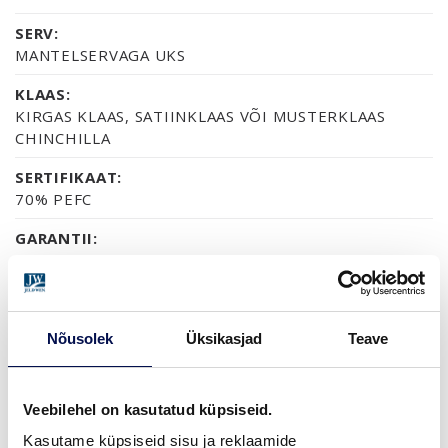
SERV:
MANTELSERVAGA UKS
KLAAS:
KIRGAS KLAAS, SATIINKLAAS VÕI MUSTERKLAAS
CHINCHILLA
SERTIFIKAAT:
70% PEFC
GARANTII:
2-AASTANE TOOTEGARANTII
Nõusolek
Üksikasjad
Teave
VIIMISTLUS (16)
NCS S0502-Y
NCS S0500-N
NCS S1502-G50Y
NCS S5500-N
NCS S9000-N
Veebilehel on kasutatud küpsiseid.
Kasutame küpsiseid sisu ja reklaamide