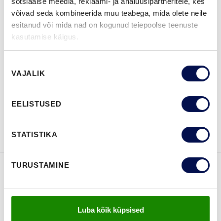
sotsiaalse meedia, reklaami- ja analüüsipartneritele, kes
MÕÕDUD
võivad seda kombineerida muu teabega, mida olete neile
esitanud või mida nad on kogunud teiepoolse teenuste
kasutamise käigus.
Nõusoleku
LEIA EDASIMÜÜJA
VAJALIK
valik
EELISTUSED
VAATA
Võta meiega
BROŠÜÜRE
ühendust
STATISTIKA
TURUSTAMINE
FUNKTSIOONID
Luba kõik küpsised