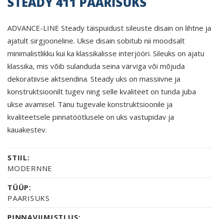
STEADY 411 PAARISUKS
ADVANCE-LINE Steady täispuidust sileuste disain on lihtne ja
ajatult sirgjooneline. Ukse disain sobitub nii moodsalt
minimalistlikku kui ka klassikalisse interjööri. Sileuks on ajatu
klassika, mis võib sulanduda seina värviga või mõjuda
dekoratiivse aktsendina. Steady uks on massiivne ja
konstruktsioonilt tugev ning selle kvaliteet on tunda juba
ukse avamisel. Tänu tugevale konstruktsioonile ja
kvaliteetsele pinnatöötlusele on uks vastupidav ja
kauakestev.
STIIL:
MODERNNE
TÜÜP:
PAARISUKS
PINNAVIIMISTLUS: