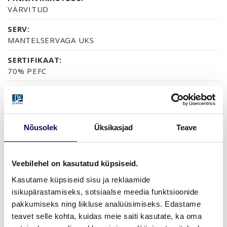
VÄRVITUD
SERV:
MANTELSERVAGA UKS
SERTIFIKAAT:
70% PEFC
GARANTII:
2-AASTANE TOOTEGARANTII
Nõusolek
Üksikasjad
Teave
VIIMISTLUS (16)
NCS S0502-Y
NCS S0500-N
NCS S1502-G50Y
NCS S5500-N
NCS S9000-N
Veebilehel on kasutatud küpsiseid.
Kasutame küpsiseid sisu ja reklaamide
isikupärastamiseks, sotsiaalse meedia funktsioonide
pakkumiseks ning liikluse analüüsimiseks. Edastame
ROHKEM
teavet selle kohta, kuidas meie saiti kasutate, ka oma